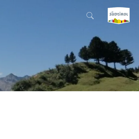
CERCA E PRENOTA
SCOPRI L'ALTO ADIGE
QUANDO?
-
DOVE?
COSA?