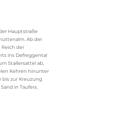
TROVA BIKEHOTEL
PACCHETTI VACANZE
f der Hauptstraße
Knuttenalm. Ab der
 Reich der
rts ins Defreggental
m Stallersattel ab,
ielen Kehren hinunter
e bis zur Kreuzung
Sand in Taufers.