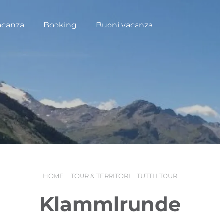
acanza
Booking
Buoni vacanza
HOME
TOUR & TERRITORI
TUTTI I TOUR
Klammlrunde