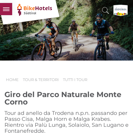
BIKEHOTELS
HOTELS & PACCHETTI
TOUR & TERRITORI
L'ALTO ADIGE & NOI
INFO UTILI
HOME
TOUR & TERRITORI
TUTTI I TOUR
Giro del Parco Naturale Monte
Corno
Tour ad anello da Trodena n.p.n. passando per
Passo Cisa, Malga Horn e Malga Krabes.
Rientro via Palù Lunga, Solaiolo, San Lugano e
Fontanefredde.