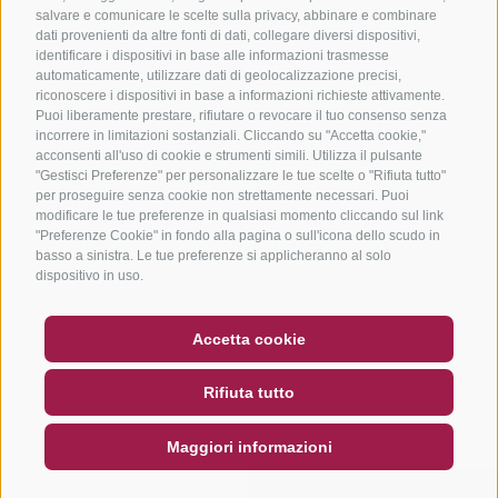
salvare e comunicare le scelte sulla privacy, abbinare e combinare
dati provenienti da altre fonti di dati, collegare diversi dispositivi,
identificare i dispositivi in base alle informazioni trasmesse
automaticamente, utilizzare dati di geolocalizzazione precisi,
riconoscere i dispositivi in base a informazioni richieste attivamente.
Puoi liberamente prestare, rifiutare o revocare il tuo consenso senza
incorrere in limitazioni sostanziali. Cliccando su "Accetta cookie,"
acconsenti all'uso di cookie e strumenti simili. Utilizza il pulsante
"Gestisci Preferenze" per personalizzare le tue scelte o "Rifiuta tutto"
per proseguire senza cookie non strettamente necessari. Puoi
modificare le tue preferenze in qualsiasi momento cliccando sul link
"Preferenze Cookie" in fondo alla pagina o sull'icona dello scudo in
basso a sinistra. Le tue preferenze si applicheranno al solo
dispositivo in uso.
BUONO
FAQ - GARANZIA DI QUALITÀ
Accetta cookie
NEWSLETTER
SOCIAL WALL
METEO
Rifiuta tutto
DE
IT
EN
Maggiori informazioni
CERCA E PRENOTA
RICHIESTA RAPIDA