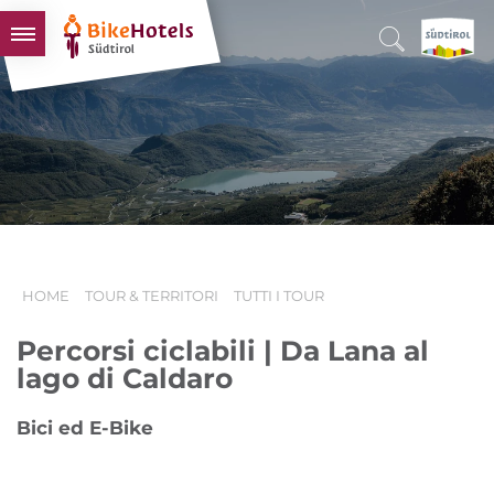
BIKEHOTELS
HOTELS & PACCHETTI
TOUR & TERRITORI
L'ALTO ADIGE & NOI
INFO UTILI
HOME
TOUR & TERRITORI
TUTTI I TOUR
Percorsi ciclabili | Da Lana al
lago di Caldaro
Bici ed E-Bike