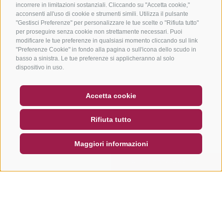
incorrere in limitazioni sostanziali. Cliccando su "Accetta cookie,"
acconsenti all'uso di cookie e strumenti simili. Utilizza il pulsante
"Gestisci Preferenze" per personalizzare le tue scelte o "Rifiuta tutto"
per proseguire senza cookie non strettamente necessari. Puoi
modificare le tue preferenze in qualsiasi momento cliccando sul link
"Preferenze Cookie" in fondo alla pagina o sull'icona dello scudo in
basso a sinistra. Le tue preferenze si applicheranno al solo
dispositivo in uso.
BUONO
FAQ - GARANZIA DI QUALITÀ
Accetta cookie
NEWSLETTER
SOCIAL WALL
METEO
Rifiuta tutto
DE
IT
EN
Maggiori informazioni
CERCA E PRENOTA
RICHIESTA RAPIDA