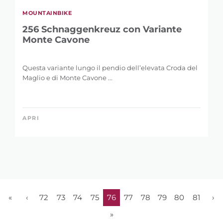
MOUNTAINBIKE
256 Schnaggenkreuz con Variante
Monte Cavone
Questa variante lungo il pendio dell’elevata Croda del
Maglio e di Monte Cavone ...
APRI
«
‹
72
73
74
75
76
77
78
79
80
81
›
»