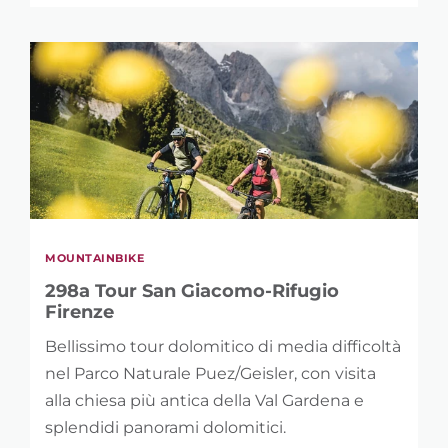
LUNGHEZZA
0 km
146 km
DISLIVELLO
1 m
5.121 m
MOUNTAINBIKE
298a Tour San Giacomo-Rifugio
Firenze
Bellissimo tour dolomitico di media difficoltà
nel Parco Naturale Puez/Geisler, con visita
alla chiesa più antica della Val Gardena e
splendidi panorami dolomitici.