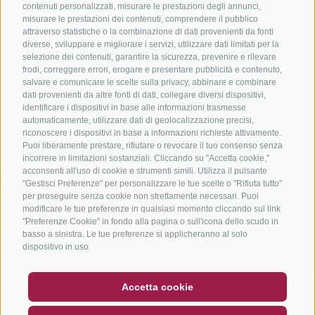
contenuti personalizzati, misurare le prestazioni degli annunci,
misurare le prestazioni dei contenuti, comprendere il pubblico
attraverso statistiche o la combinazione di dati provenienti da fonti
diverse, sviluppare e migliorare i servizi, utilizzare dati limitati per la
selezione dei contenuti, garantire la sicurezza, prevenire e rilevare
frodi, correggere errori, erogare e presentare pubblicità e contenuto,
salvare e comunicare le scelte sulla privacy, abbinare e combinare
info@bikehotels.it
dati provenienti da altre fonti di dati, collegare diversi dispositivi,
identificare i dispositivi in base alle informazioni trasmesse
automaticamente, utilizzare dati di geolocalizzazione precisi,
riconoscere i dispositivi in base a informazioni richieste attivamente.
ISCRIVITI ALLA NOSTRA NEWSLETTER
Puoi liberamente prestare, rifiutare o revocare il tuo consenso senza
incorrere in limitazioni sostanziali. Cliccando su "Accetta cookie,"
acconsenti all'uso di cookie e strumenti simili. Utilizza il pulsante
"Gestisci Preferenze" per personalizzare le tue scelte o "Rifiuta tutto"
per proseguire senza cookie non strettamente necessari. Puoi
modificare le tue preferenze in qualsiasi momento cliccando sul link
ISCRIVITI ADESSO
"Preferenze Cookie" in fondo alla pagina o sull'icona dello scudo in
basso a sinistra. Le tue preferenze si applicheranno al solo
dispositivo in uso.
BUONO
FAQ - GARANZIA DI QUALITÀ
Accetta cookie
CREDITS
|
MAPPA DEL SITO
|
COOKIE POLICY
|
PRIVACY
|
NEWSLETTER
SOCIAL WALL
METEO