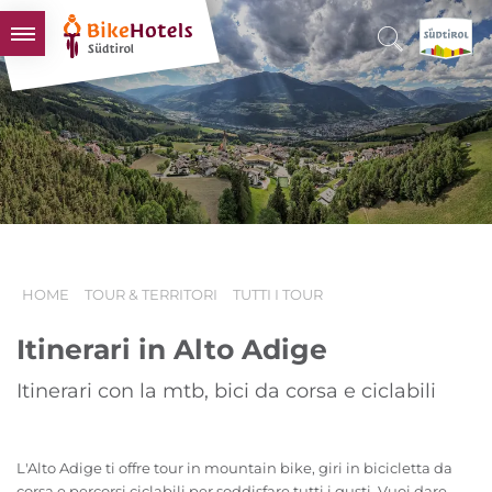
BIKEHOTELS
HOTELS & PACCHETTI
TOUR & TERRITORI
L'ALTO ADIGE & NOI
INFO UTILI
HOME
TOUR & TERRITORI
TUTTI I TOUR
Itinerari in Alto Adige
Itinerari con la mtb, bici da corsa e ciclabili
L'Alto Adige ti offre tour in mountain bike, giri in bicicletta da
corsa e percorsi ciclabili per soddisfare tutti i gusti. Vuoi dare