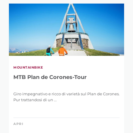
MOUNTAINBIKE
RAFFINA LA
MTB Plan de Corones-Tour
RICERCA
Giro impegnativo e ricco di varietà sul Plan de Corones.
Pur trattandosi di un ...
PAROLA CHIAVE
APRI