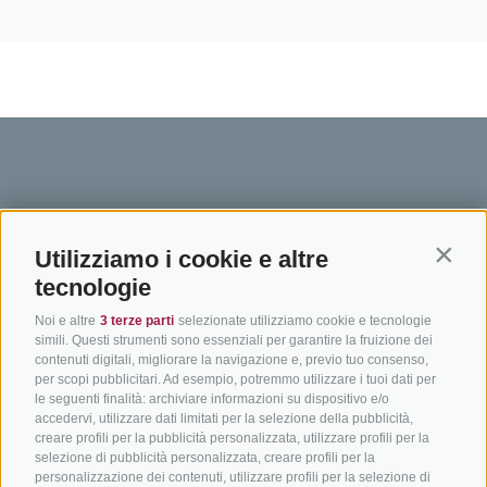
BIKEHOTELS
IN BICI IN ALTO
SERVIZI
Utilizziamo i cookie e altre
SÜDTIROL
ADIGE
INFORM
Contin
tecnologie
Hotel & pacchetti
Mountainbiking in Alto
Contatto
Noi e altre
3 terze parti
selezionate utilizziamo cookie e tecnologie
Adige
Pacchetti vacanze
Come arriv
simili. Questi strumenti sono essenziali per garantire la fruizione dei
In bici da corsa in Alto
contenuti digitali, migliorare la navigazione e, previo tuo consenso,
Buoni vacanza
Meteo
per scopi pubblicitari. Ad esempio, potremmo utilizzare i tuoi dati per
Adige
Hot Deals
Eventi
le seguenti finalità: archiviare informazioni su dispositivo e/o
Ciclabili in Alto Adige
accedervi, utilizzare dati limitati per la selezione della pubblicità,
Bike & Work
Catalogo
creare profili per la pubblicità personalizzata, utilizzare profili per la
Scuole bike
selezione di pubblicità personalizzata, creare profili per la
Tutti i tour
personalizzazione dei contenuti, utilizzare profili per la selezione di