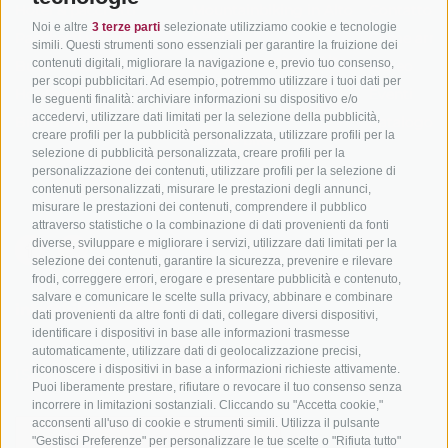
Hotel & pacchetti
Mountainbiking in Alto
Contatto
Noi e altre
3 terze parti
selezionate utilizziamo cookie e tecnologie
Adige
Pacchetti vacanze
Come arriv
simili. Questi strumenti sono essenziali per garantire la fruizione dei
In bici da corsa in Alto
contenuti digitali, migliorare la navigazione e, previo tuo consenso,
Buoni vacanza
Meteo
per scopi pubblicitari. Ad esempio, potremmo utilizzare i tuoi dati per
Adige
Hot Deals
Eventi
le seguenti finalità: archiviare informazioni su dispositivo e/o
Ciclabili in Alto Adige
accedervi, utilizzare dati limitati per la selezione della pubblicità,
Bike & Work
Catalogo
creare profili per la pubblicità personalizzata, utilizzare profili per la
Scuole bike
selezione di pubblicità personalizzata, creare profili per la
Tutti i tour
personalizzazione dei contenuti, utilizzare profili per la selezione di
contenuti personalizzati, misurare le prestazioni degli annunci,
misurare le prestazioni dei contenuti, comprendere il pubblico
attraverso statistiche o la combinazione di dati provenienti da fonti
diverse, sviluppare e migliorare i servizi, utilizzare dati limitati per la
selezione dei contenuti, garantire la sicurezza, prevenire e rilevare
frodi, correggere errori, erogare e presentare pubblicità e contenuto,
salvare e comunicare le scelte sulla privacy, abbinare e combinare
info@bikehotels.it
dati provenienti da altre fonti di dati, collegare diversi dispositivi,
identificare i dispositivi in base alle informazioni trasmesse
automaticamente, utilizzare dati di geolocalizzazione precisi,
riconoscere i dispositivi in base a informazioni richieste attivamente.
ISCRIVITI ALLA NOSTRA NEWSLETTER
Puoi liberamente prestare, rifiutare o revocare il tuo consenso senza
incorrere in limitazioni sostanziali. Cliccando su "Accetta cookie,"
acconsenti all'uso di cookie e strumenti simili. Utilizza il pulsante
"Gestisci Preferenze" per personalizzare le tue scelte o "Rifiuta tutto"