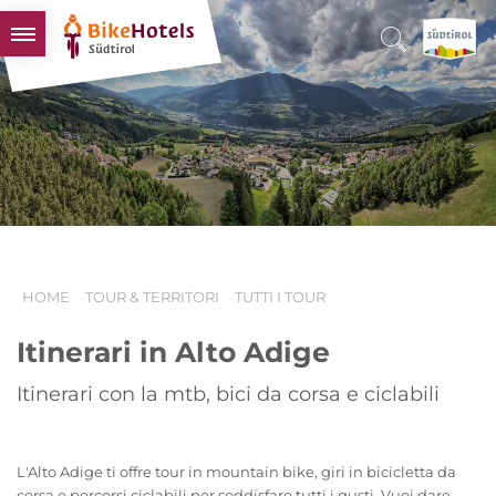
BIKEHOTELS
HOTELS & PACCHETTI
TOUR & TERRITORI
L'ALTO ADIGE & NOI
INFO UTILI
HOME
TOUR & TERRITORI
TUTTI I TOUR
Itinerari in Alto Adige
Itinerari con la mtb, bici da corsa e ciclabili
L'Alto Adige ti offre tour in mountain bike, giri in bicicletta da
corsa e percorsi ciclabili per soddisfare tutti i gusti. Vuoi dare