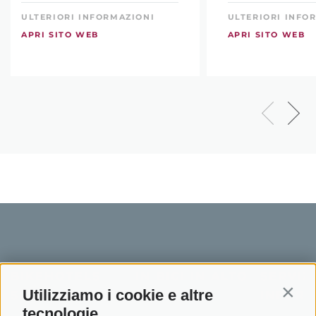
ULTERIORI INFORMAZIONI
ULTERIORI INFO
APRI SITO WEB
APRI SITO WEB
BIKEHOTELS
IN BICI IN ALTO
SERVIZI
Utilizziamo i cookie e altre
SÜDTIROL
ADIGE
INFORM
Contin
tecnologie