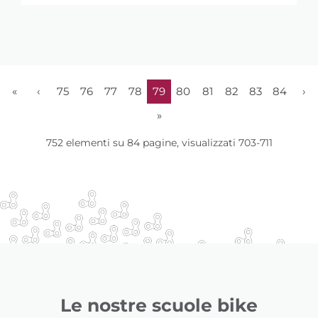
«
‹
75
76
77
78
79
80
81
82
83
84
›
»
752 elementi su 84 pagine, visualizzati 703-711
Le nostre scuole bike