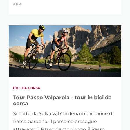
APRI
PAROLA CHIAVE
LUNGHEZZA
0 km
146 km
BICI DA CORSA
DISLIVELLO
Tour Passo Valparola - tour in bici da
1 m
5.121 m
corsa
Si parte da Selva Val Gardena in direzione di
Passo Gardena. Il percorso prosegue
attraverso il Passo Campolongo, il Passo