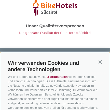
Unser Qualitätsversprechen
Die geprüfte Qualität der BikeHotels Südtirol
Wir verwenden Cookies und
Contin
andere Technologien
BIKEHOTELS
BIKEN IN
SERVIC
Wir und andere ausgewählte
3 Drittparteien
verwenden Cookies
SÜDTIROL
SÜDTIROL
und ähnliche Technologien. Diese Hilfsmittel sind unerlässlich, um
Kontakt
die Nutzung digitaler Inhalte zu gewährleisten, die Navigation zu
Hotels & Pakete
Mountainbiken in
Anreise
verbessern und, vorbehaltlich Ihrer Zustimmung, zu Werbezwecken.
Wir können Ihre Daten zum Beispiel für folgende Zwecke
Südtirol
Urlaubspakete
Wetter
verwenden: speichern von oder zugriff auf informationen auf einem
Rennradfahren in
Unsere Gutscheine
endgerät, verwendung reduzierter daten zur auswahl von
Events
Südtirol
werbeanzeigen, erstellung von profilen für personalisierte werbung,