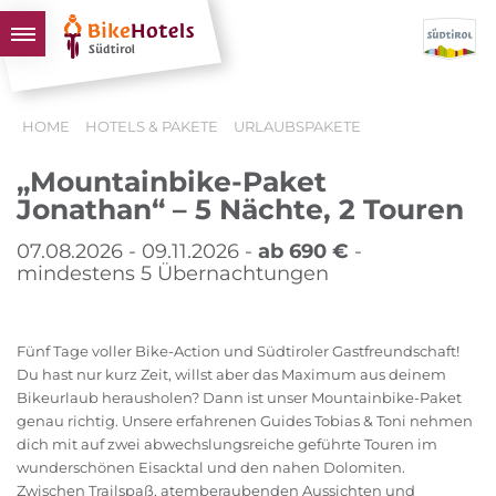
BIKEHOTELS
HOME
HOTELS & PAKETE
URLAUBSPAKETE
HOTELS & PAKETE
„Mountainbike-Paket
TOUREN & REVIERE
Jonathan“ – 5 Nächte, 2 Touren
SÜDTIROL & WIR
07.08.2026 - 09.11.2026 -
ab 690 €
-
SCHLUSSLICHTER
mindestens 5 Übernachtungen
Fünf Tage voller Bike-Action und Südtiroler Gastfreundschaft!
Du hast nur kurz Zeit, willst aber das Maximum aus deinem
Bikeurlaub herausholen? Dann ist unser Mountainbike-Paket
genau richtig. Unsere erfahrenen Guides Tobias & Toni nehmen
dich mit auf zwei abwechslungsreiche geführte Touren im
wunderschönen Eisacktal und den nahen Dolomiten.
Zwischen Trailspaß, atemberaubenden Aussichten und