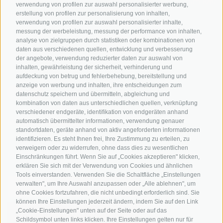
Hot Deals
Zum Katal
verwendung von profilen zur auswahl personalisierter werbung,
Radwege in Südtirol
erstellung von profilen zur personalisierung von inhalten,
Bike & Work
verwendung von profilen zur auswahl personalisierter inhalte,
Bikeshops & Verleihe
messung der werbeleistung, messung der performance von inhalten,
Bike-Schulen
analyse von zielgruppen durch statistiken oder kombinationen von
daten aus verschiedenen quellen, entwicklung und verbesserung
Tourenzentrale
der angebote, verwendung reduzierter daten zur auswahl von
inhalten, gewährleistung der sicherheit, verhinderung und
aufdeckung von betrug und fehlerbehebung, bereitstellung und
anzeige von werbung und inhalten, ihre entscheidungen zum
datenschutz speichern und übermitteln, abgleichung und
kombination von daten aus unterschiedlichen quellen, verknüpfung
verschiedener endgeräte, identifikation von endgeräten anhand
automatisch übermittelter informationen, verwendung genauer
info@bikehotels.it
standortdaten, geräte anhand von aktiv angeforderten informationen
identifizieren. Es steht Ihnen frei, Ihre Zustimmung zu erteilen, zu
verweigern oder zu widerrufen, ohne dass dies zu wesentlichen
MELDE DICH ZU UNSEREM NEWSLETTER AN!
Einschränkungen führt. Wenn Sie auf „Cookies akzeptieren" klicken,
erklären Sie sich mit der Verwendung von Cookies und ähnlichen
Tools einverstanden. Verwenden Sie die Schaltfläche „Einstellungen
verwalten", um Ihre Auswahl anzupassen oder „Alle ablehnen", um
ohne Cookies fortzufahren, die nicht unbedingt erforderlich sind. Sie
können Ihre Einstellungen jederzeit ändern, indem Sie auf den Link
„Cookie-Einstellungen" unten auf der Seite oder auf das
JETZT ANMELDEN
Schildsymbol unten links klicken. Ihre Einstellungen gelten nur für