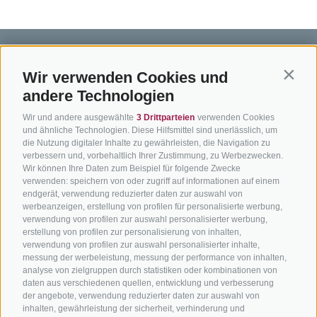
Wir verwenden Cookies und
Contin
andere Technologien
BIKEHOTELS
BIKEN IN
SERVIC
Wir und andere ausgewählte
3 Drittparteien
verwenden Cookies
SÜDTIROL
SÜDTIROL
Kontakt
und ähnliche Technologien. Diese Hilfsmittel sind unerlässlich, um
die Nutzung digitaler Inhalte zu gewährleisten, die Navigation zu
Hotels & Pakete
Mountainbiken in
Anreise
verbessern und, vorbehaltlich Ihrer Zustimmung, zu Werbezwecken.
Südtirol
Urlaubspakete
Wetter
Wir können Ihre Daten zum Beispiel für folgende Zwecke
verwenden: speichern von oder zugriff auf informationen auf einem
Rennradfahren in
Unsere Gutscheine
Events
endgerät, verwendung reduzierter daten zur auswahl von
Südtirol
werbeanzeigen, erstellung von profilen für personalisierte werbung,
Hot Deals
Zum Katal
verwendung von profilen zur auswahl personalisierter werbung,
Radwege in Südtirol
Bike & Work
erstellung von profilen zur personalisierung von inhalten,
Bikeshops & Verleihe
verwendung von profilen zur auswahl personalisierter inhalte,
messung der werbeleistung, messung der performance von inhalten,
Bike-Schulen
analyse von zielgruppen durch statistiken oder kombinationen von
Tourenzentrale
daten aus verschiedenen quellen, entwicklung und verbesserung
der angebote, verwendung reduzierter daten zur auswahl von
inhalten, gewährleistung der sicherheit, verhinderung und