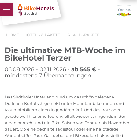
BIKEHOTELS
HOME
HOTELS & PAKETE
URLAUBSPAKETE
HOTELS & PAKETE
Die ultimative MTB-Woche im
TOUREN & REVIERE
BikeHotel Terzer
SÜDTIROL & WIR
06.08.2026 - 02.11.2026 -
ab 545 €
-
SCHLUSSLICHTER
mindestens 7 Übernachtungen
Das Südtiroler Unterland rund um das schön gelegene
Dörfchen Kurtatsch genießt unter Mountainbikerinnen und
Mountainbikern einen legendären Ruf. Und das trotz oder
gerade weil hier eine Tourenvielfalt wie sonst nirgends in den
Alpen herrscht und die Bike-Saison von Februar bis November
dauert. Ob eine gechillte Tagestour oder eine halbtägige
Wadenbeißer-Tour: Gastgeber und Bikeguide Lukas stellt dir