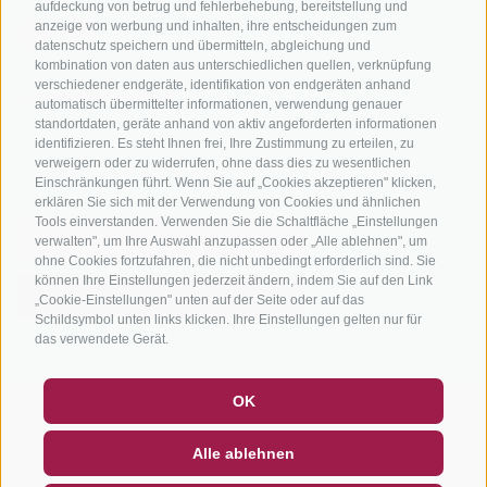
aufdeckung von betrug und fehlerbehebung, bereitstellung und
anzeige von werbung und inhalten, ihre entscheidungen zum
datenschutz speichern und übermitteln, abgleichung und
kombination von daten aus unterschiedlichen quellen, verknüpfung
verschiedener endgeräte, identifikation von endgeräten anhand
info@bikehotels.it
automatisch übermittelter informationen, verwendung genauer
standortdaten, geräte anhand von aktiv angeforderten informationen
identifizieren. Es steht Ihnen frei, Ihre Zustimmung zu erteilen, zu
verweigern oder zu widerrufen, ohne dass dies zu wesentlichen
MELDE DICH ZU UNSEREM NEWSLETTER AN!
Einschränkungen führt. Wenn Sie auf „Cookies akzeptieren" klicken,
erklären Sie sich mit der Verwendung von Cookies und ähnlichen
Tools einverstanden. Verwenden Sie die Schaltfläche „Einstellungen
verwalten", um Ihre Auswahl anzupassen oder „Alle ablehnen", um
ohne Cookies fortzufahren, die nicht unbedingt erforderlich sind. Sie
können Ihre Einstellungen jederzeit ändern, indem Sie auf den Link
JETZT ANMELDEN
„Cookie-Einstellungen" unten auf der Seite oder auf das
Schildsymbol unten links klicken. Ihre Einstellungen gelten nur für
das verwendete Gerät.
GUTSCHEINE
FAQ - QUALITÄTSGARANTIE
OK
IMPRESSUM
|
SITEMAP
|
COOKIE-RICHTLINIE
|
PRIVACY
|
NEWSLETTER
SOCIAL WALL
WETTER
Alle ablehnen
COOKIE PRÄFERENZEN
DE
IT
EN