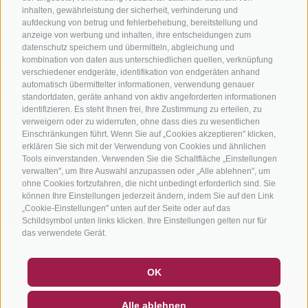
inhalten, gewährleistung der sicherheit, verhinderung und
aufdeckung von betrug und fehlerbehebung, bereitstellung und
anzeige von werbung und inhalten, ihre entscheidungen zum
datenschutz speichern und übermitteln, abgleichung und
kombination von daten aus unterschiedlichen quellen, verknüpfung
verschiedener endgeräte, identifikation von endgeräten anhand
automatisch übermittelter informationen, verwendung genauer
info@bikehotels.it
standortdaten, geräte anhand von aktiv angeforderten informationen
identifizieren. Es steht Ihnen frei, Ihre Zustimmung zu erteilen, zu
verweigern oder zu widerrufen, ohne dass dies zu wesentlichen
MELDE DICH ZU UNSEREM NEWSLETTER AN!
Einschränkungen führt. Wenn Sie auf „Cookies akzeptieren" klicken,
erklären Sie sich mit der Verwendung von Cookies und ähnlichen
Tools einverstanden. Verwenden Sie die Schaltfläche „Einstellungen
verwalten", um Ihre Auswahl anzupassen oder „Alle ablehnen", um
ohne Cookies fortzufahren, die nicht unbedingt erforderlich sind. Sie
können Ihre Einstellungen jederzeit ändern, indem Sie auf den Link
„Cookie-Einstellungen" unten auf der Seite oder auf das
JETZT ANMELDEN
Schildsymbol unten links klicken. Ihre Einstellungen gelten nur für
das verwendete Gerät.
GUTSCHEINE
FAQ - QUALITÄTSGARANTIE
OK
NEWSLETTER
SOCIAL WALL
WETTER
IMPRESSUM
|
SITEMAP
|
COOKIE-RICHTLINIE
|
PRIVACY
|
Alle ablehnen