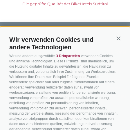
Die geprüfte Qualität der BikeHotels Südtirol
Wir verwenden Cookies und
Contin
andere Technologien
BIKEHOTELS
BIKEN IN
SERVIC
Wir und andere ausgewählte
3 Drittparteien
verwenden Cookies
SÜDTIROL
SÜDTIROL
und ähnliche Technologien. Diese Hilfsmittel sind unerlässlich, um
Kontakt
die Nutzung digitaler Inhalte zu gewährleisten, die Navigation zu
Hotels & Pakete
Mountainbiken in
Anreise
verbessern und, vorbehaltlich Ihrer Zustimmung, zu Werbezwecken.
Wir können Ihre Daten zum Beispiel für folgende Zwecke
Südtirol
Urlaubspakete
Wetter
verwenden: speichern von oder zugriff auf informationen auf einem
Rennradfahren in
Unsere Gutscheine
endgerät, verwendung reduzierter daten zur auswahl von
Events
Südtirol
werbeanzeigen, erstellung von profilen für personalisierte werbung,
Hot Deals
Zum Katal
verwendung von profilen zur auswahl personalisierter werbung,
Radwege in Südtirol
erstellung von profilen zur personalisierung von inhalten,
Bike & Work
verwendung von profilen zur auswahl personalisierter inhalte,
Bikeshops & Verleihe
messung der werbeleistung, messung der performance von inhalten,
Bike-Schulen
analyse von zielgruppen durch statistiken oder kombinationen von
daten aus verschiedenen quellen, entwicklung und verbesserung
Tourenzentrale
der angebote, verwendung reduzierter daten zur auswahl von