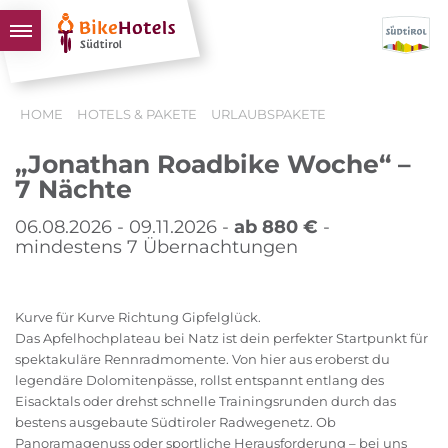
BIKEHOTELS
HOME
HOTELS & PAKETE
URLAUBSPAKETE
HOTELS & PAKETE
„Jonathan Roadbike Woche“ –
TOUREN & REVIERE
7 Nächte
SÜDTIROL & WIR
06.08.2026 - 09.11.2026 -
ab 880 €
-
SCHLUSSLICHTER
mindestens 7 Übernachtungen
Kurve für Kurve Richtung Gipfelglück.
Das Apfelhochplateau bei Natz ist dein perfekter Startpunkt für
spektakuläre Rennradmomente. Von hier aus eroberst du
legendäre Dolomitenpässe, rollst entspannt entlang des
Eisacktals oder drehst schnelle Trainingsrunden durch das
bestens ausgebaute Südtiroler Radwegenetz. Ob
Panoramagenuss oder sportliche Herausforderung – bei uns