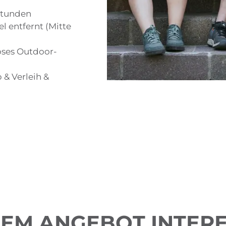
Stunden
 entfernt (Mitte
oses Outdoor-
 & Verleih &
REM ANGEBOT INTERE