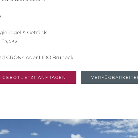
s
ieriegel & Getränk
Tracks
sbad CRON4 oder LIDO Bruneck
NGEBOT JETZT ANFRAGEN
VERFÜGBARKEITE