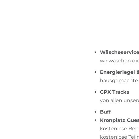
Wäscheservic
wir waschen di
Energieriegel 
hausgemachte R
GPX Tracks
von allen unser
Buff
Kronplatz Gue
kostenlose Benu
kostenlose Tei