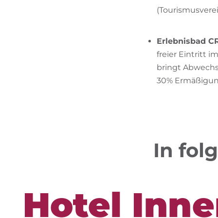
(Tourismusvere
Erlebnisbad 
freier Eintrit
bringt Abwechs
30% Ermäßigung
In fol
Hotel Inne