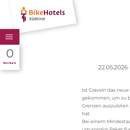
Hotels
Urlaubs
BIKEHOTELS
0
HOTELS & PAKETE
Merken
22.05.2026 
TOUREN & REVIERE
Ist Graveln das neue
SÜDTIROL & WIR
gekommen, um zu bl
SCHLUSSLICHTER
Grenzen auszuloten u
hat.
Bei einem Mindestau
um-sorglos Paket für