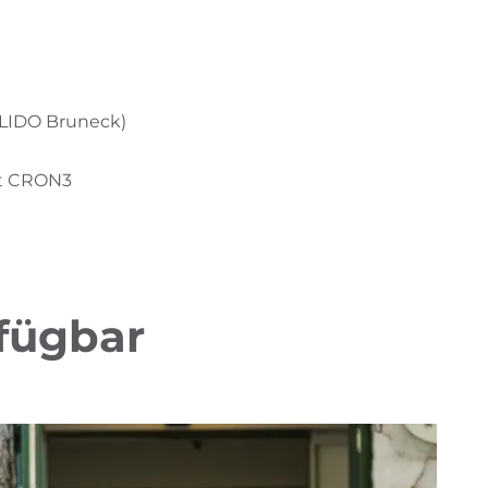
h LIDO Bruneck)
lt CRON3
rfügbar