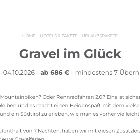
angebote
Buchen
Urlaubsgutscheine
HOME
HOTELS & PAKETE
URLAUBSPAKETE
Gravel im Glück
- 04.10.2026 -
ab 686 €
- mindestens 7 Über
 Mountainbiken? Oder Rennradfahren 2.0? Eins ist sicher:
eiben und es macht einen Heidenspaß, mit dem vielse
nd ein Südtirol zu erleben, wie man es vorher vielleic
fenthalt von 7 Nächten, haben wir mit diesen Zusatzlei
 eure Gravelferien!