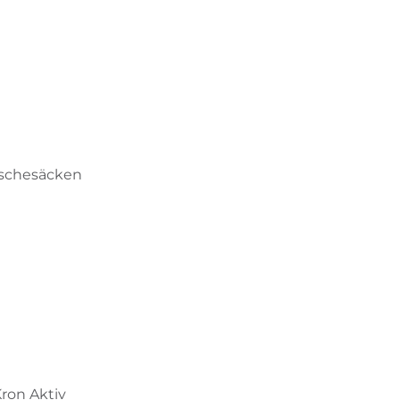
äschesäcken
ron Aktiv