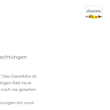
SUCHEN & BUCHEN
ENTDECKE SÜDTIROL
nachtungen
WANN?
-
 Das Gravelbike ist
WOHIN?
itigen Rad neue
ht noch nie gesehen
WAS?
stungen ein rund-