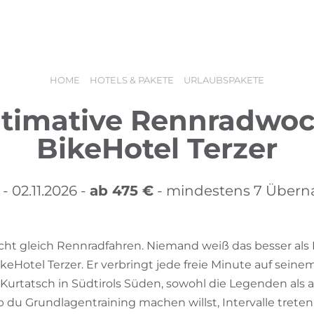
angebote
Buchen
Urlaubsgutscheine
HOME
HOTELS & PAKETE
URLAUBSPAKETE
ltimative Rennradwo
BikeHotel Terzer
- 02.11.2026 -
ab 475 €
- mindestens 7 Über
icht gleich Rennradfahren. Niemand weiß das besser als
keHotel Terzer. Er verbringt jede freie Minute auf sei
Kurtatsch in Südtirols Süden, sowohl die Legenden als 
b du Grundlagentraining machen willst, Intervalle tret