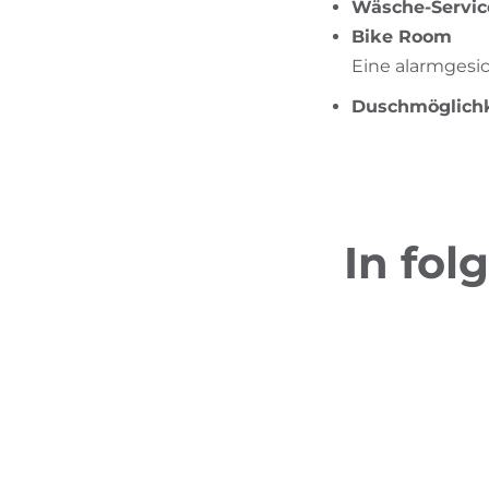
Wäsche-Service
Bike Room
Eine alarmgesi
Duschmöglichk
In fol