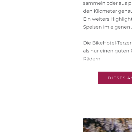
sammeln oder aus pur
den Kilometer genau
Ein weiters Highligh
Speisen im eigenen À
Die BikeHotel-Terze
als nur einen guten 
Rädern
DIESES A