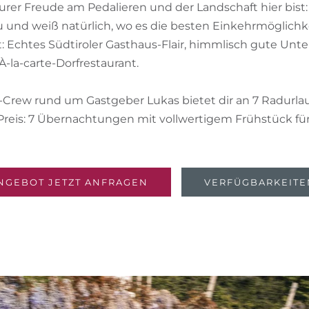
er Freude am Pedalieren und der Landschaft hier bist: 
 und weiß natürlich, wo es die besten Einkehrmöglichke
t: Echtes Südtiroler Gasthaus-Flair, himmlisch gute Unt
-la-carte-Dorfrestaurant.
r-Crew rund um Gastgeber Lukas bietet dir an 7 Radurla
Preis: 7 Übernachtungen mit vollwertigem Frühstück für
NGEBOT JETZT ANFRAGEN
VERFÜGBARKEITE