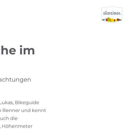
SUCHEN & BUCHEN
che im
ENTDECKE SÜDTIROL
WANN?
-
nachtungen
WOHIN?
 Lukas, Bikeguide
WAS?
nem Renner und kennt
auch die
en, Höhenmeter