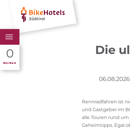
Hotels
Urlaubs
Die u
BIKEHOTELS
0
HOTELS & PAKETE
Merken
TOUREN & REVIERE
06.08.2026 
SÜDTIROL & WIR
Rennradfahren ist n
SCHLUSSLICHTER
und Gastgeber im Bi
alle Touren rund um 
Geheimtipps. Egal o