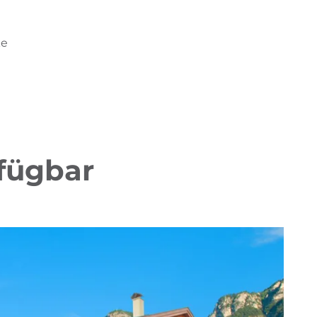
ke
rfügbar