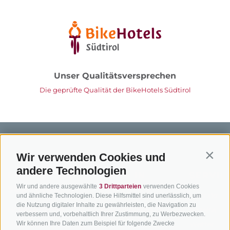
Unser Qualitätsversprechen
Die geprüfte Qualität der BikeHotels Südtirol
Wir verwenden Cookies und
Contin
andere Technologien
BIKEHOTELS
BIKEN IN
SERVIC
Wir und andere ausgewählte
3 Drittparteien
verwenden Cookies
SÜDTIROL
SÜDTIROL
Kontakt
und ähnliche Technologien. Diese Hilfsmittel sind unerlässlich, um
die Nutzung digitaler Inhalte zu gewährleisten, die Navigation zu
Hotels & Pakete
Mountainbiken in
Anreise
verbessern und, vorbehaltlich Ihrer Zustimmung, zu Werbezwecken.
Südtirol
Urlaubspakete
Wetter
Wir können Ihre Daten zum Beispiel für folgende Zwecke