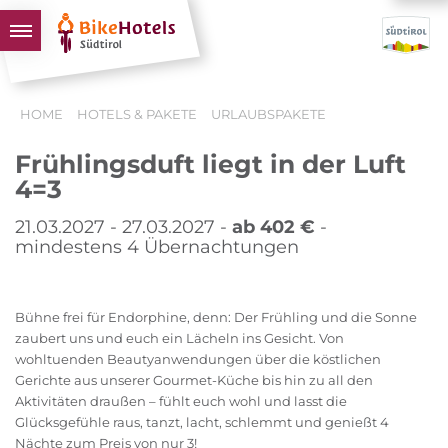
BIKEHOTELS
HOME
HOTELS & PAKETE
URLAUBSPAKETE
HOTELS & PAKETE
Frühlingsduft liegt in der Luft
TOUREN & REVIERE
4=3
SÜDTIROL & WIR
21.03.2027 - 27.03.2027 -
ab 402 €
-
SCHLUSSLICHTER
mindestens 4 Übernachtungen
Bühne frei für Endorphine, denn: Der Frühling und die Sonne
zaubert uns und euch ein Lächeln ins Gesicht. Von
wohltuenden Beautyanwendungen über die köstlichen
Gerichte aus unserer Gourmet-Küche bis hin zu all den
Aktivitäten draußen – fühlt euch wohl und lasst die
Glücksgefühle raus, tanzt, lacht, schlemmt und genießt 4
Nächte zum Preis von nur 3!