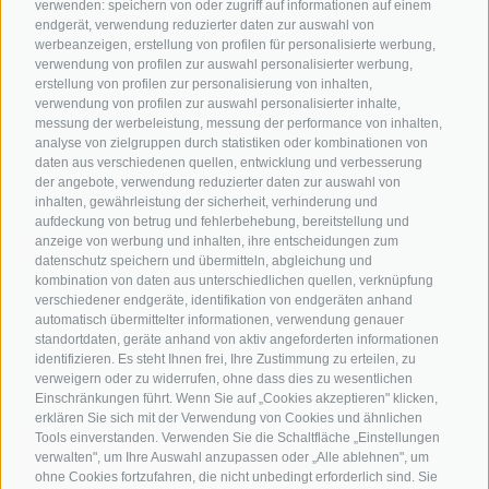
verwenden: speichern von oder zugriff auf informationen auf einem
Rennradfahren in
Unsere Gutscheine
Events
endgerät, verwendung reduzierter daten zur auswahl von
Südtirol
werbeanzeigen, erstellung von profilen für personalisierte werbung,
Hot Deals
Zum Katal
verwendung von profilen zur auswahl personalisierter werbung,
Radwege in Südtirol
Bike & Work
erstellung von profilen zur personalisierung von inhalten,
Bikeshops & Verleihe
verwendung von profilen zur auswahl personalisierter inhalte,
messung der werbeleistung, messung der performance von inhalten,
Bike-Schulen
analyse von zielgruppen durch statistiken oder kombinationen von
Tourenzentrale
daten aus verschiedenen quellen, entwicklung und verbesserung
der angebote, verwendung reduzierter daten zur auswahl von
inhalten, gewährleistung der sicherheit, verhinderung und
aufdeckung von betrug und fehlerbehebung, bereitstellung und
anzeige von werbung und inhalten, ihre entscheidungen zum
datenschutz speichern und übermitteln, abgleichung und
kombination von daten aus unterschiedlichen quellen, verknüpfung
verschiedener endgeräte, identifikation von endgeräten anhand
info@bikehotels.it
automatisch übermittelter informationen, verwendung genauer
standortdaten, geräte anhand von aktiv angeforderten informationen
identifizieren. Es steht Ihnen frei, Ihre Zustimmung zu erteilen, zu
verweigern oder zu widerrufen, ohne dass dies zu wesentlichen
MELDE DICH ZU UNSEREM NEWSLETTER AN!
Einschränkungen führt. Wenn Sie auf „Cookies akzeptieren" klicken,
erklären Sie sich mit der Verwendung von Cookies und ähnlichen
Tools einverstanden. Verwenden Sie die Schaltfläche „Einstellungen
verwalten", um Ihre Auswahl anzupassen oder „Alle ablehnen", um
ohne Cookies fortzufahren, die nicht unbedingt erforderlich sind. Sie