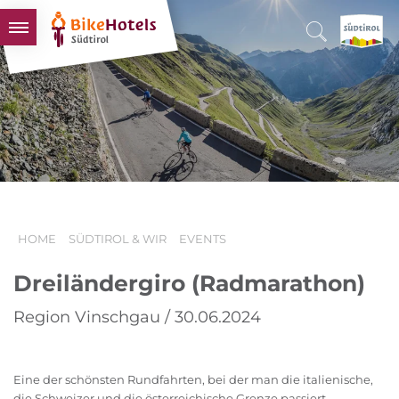
BIKEHOTELS
HOTELS & PAKETE
TOUREN & REVIERE
SÜDTIROL & WIR
SCHLUSSLICHTER
HOME
SÜDTIROL & WIR
EVENTS
Dreiländergiro (Radmarathon)
Region Vinschgau / 30.06.2024
Eine der schönsten Rundfahrten, bei der man die italienische,
die Schweizer und die österreichische Grenze passiert.