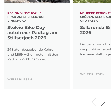
REGION VINSCHGAU /
MEHRERE REGIONEN
PRAD AM STILFSERJOCH,
GRÖDEN, ALTA BAD
VINSCHGAU
UND FASSA
Stelvio Bike Day –
Sellaronda B
autofreier Radtag am
2026
Stilfserjoch 2026
Der Sellaronda Bike
der publikumsstär
248 atemberaubende Kehren
Radveranstaltungen 
und 1.869 Höhenmeter mit dem
Rad, am 29.08.2026 wird ...
WEITERLESEN
WEITERLESEN