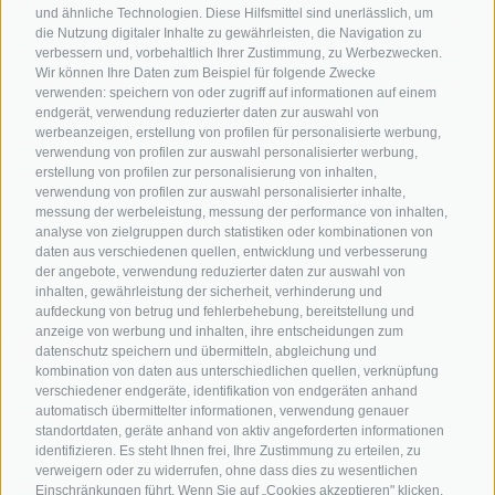
SÜDTIROL
SÜDTIROL
und ähnliche Technologien. Diese Hilfsmittel sind unerlässlich, um
Kontakt
die Nutzung digitaler Inhalte zu gewährleisten, die Navigation zu
Hotels & Pakete
Mountainbiken in
Anreise
verbessern und, vorbehaltlich Ihrer Zustimmung, zu Werbezwecken.
Wir können Ihre Daten zum Beispiel für folgende Zwecke
Südtirol
Urlaubspakete
Wetter
verwenden: speichern von oder zugriff auf informationen auf einem
Rennradfahren in
Unsere Gutscheine
endgerät, verwendung reduzierter daten zur auswahl von
Events
Südtirol
werbeanzeigen, erstellung von profilen für personalisierte werbung,
Hot Deals
Zum Katal
verwendung von profilen zur auswahl personalisierter werbung,
Radwege in Südtirol
erstellung von profilen zur personalisierung von inhalten,
Bike & Work
verwendung von profilen zur auswahl personalisierter inhalte,
Bikeshops & Verleihe
messung der werbeleistung, messung der performance von inhalten,
Bike-Schulen
analyse von zielgruppen durch statistiken oder kombinationen von
daten aus verschiedenen quellen, entwicklung und verbesserung
Tourenzentrale
der angebote, verwendung reduzierter daten zur auswahl von
inhalten, gewährleistung der sicherheit, verhinderung und
aufdeckung von betrug und fehlerbehebung, bereitstellung und
anzeige von werbung und inhalten, ihre entscheidungen zum
datenschutz speichern und übermitteln, abgleichung und
kombination von daten aus unterschiedlichen quellen, verknüpfung
verschiedener endgeräte, identifikation von endgeräten anhand
automatisch übermittelter informationen, verwendung genauer
info@bikehotels.it
standortdaten, geräte anhand von aktiv angeforderten informationen
identifizieren. Es steht Ihnen frei, Ihre Zustimmung zu erteilen, zu
verweigern oder zu widerrufen, ohne dass dies zu wesentlichen
MELDE DICH ZU UNSEREM NEWSLETTER AN!
Einschränkungen führt. Wenn Sie auf „Cookies akzeptieren" klicken,