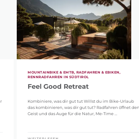
MOUNTAINBIKE & EMTB, RADFAHREN & EBIKEN,
RENNRADFAHREN IN SÜDTIROL
Feel Good Retreat
r
Kombiniere, was dir gut tut Willst du im Bike-Urlaub
das kombinieren, was dir gut tut? Radfahren öffnet de
Geist und das Auge für die Natur, Me-Time ...
WEITERLESEN