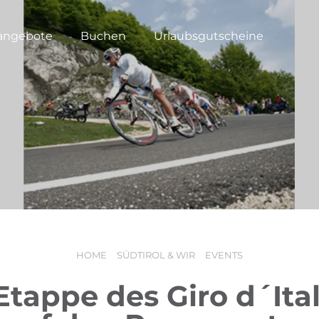
angebote
Buchen
Urlaubsgutscheine
HOME
SÜDTIROL & WIR
EVENTS
 Etappe des Giro d´Ital