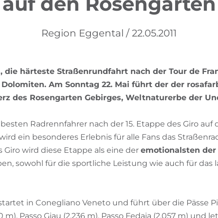
auf den Rosengarten
Region Eggental / 22.05.2011
ia, die härteste Straßenrundfahrt nach der Tour de Fra
 Dolomiten. Am Sonntag 22. Mai führt der der rosafar
Herz des Rosengarten Gebirges, Weltnaturerbe der Un
besten Radrennfahrer nach der 15. Etappe des Giro auf 
rd ein besonderes Erlebnis für alle Fans das Straßenra
 Giro wird diese Etappe als eine der
emotionalsten der
en, sowohl für die sportliche Leistung wie auch für das 
tartet in Conegliano Veneto und führt über die Pässe Pia
30 m), Passo Giau (2.236 m), Passo Fedaia (2.057 m) und le