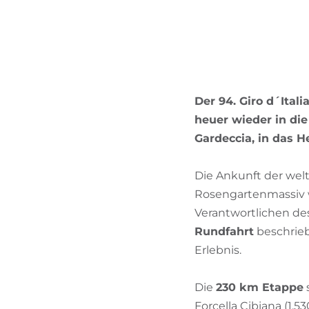
Der 94. Giro d´Ital
heuer wieder in die
Gardeccia, in das 
Die Ankunft der welt
Rosengartenmassiv wi
Verantwortlichen des
Rundfahrt
beschrieb
Erlebnis.
Die
230 km Etappe
s
Forcella Cibiana (1.5