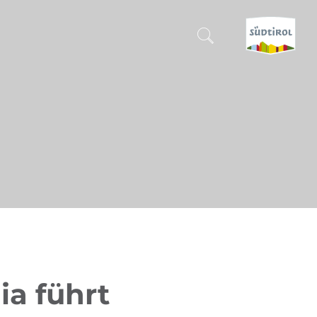
SUCHEN & BUCHEN
ENTDECKE SÜDTIROL
WANN?
-
WOHIN?
WAS?
ia führt