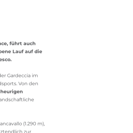
BIKEHOTELS FINDEN
URLAUBSPAKETE
nce, führt auch
bene Lauf auf die
esco.
der Gardeccia im
dsports. Von den
 heurigen
landschaftliche
ncavallo (1.290 m),
tztendlich zur