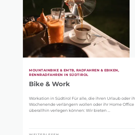
MOUNTAINBIKE & EMTB, RADFAHREN & EBIKEN,
RENNRADFAHREN IN SÜDTIROL
Bike & Work
Workation in Südtirol Für alle, die ihren Urlaub oder ih
Wochenende verlängern wollen oder ihr Home Office
überallhin verlegen können: Wir bieten ...
WEITERLESEN