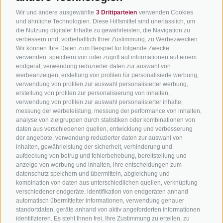
BIKEHOTELS
BIKEN IN
SERVIC
Wir und andere ausgewählte
3 Drittparteien
verwenden Cookies
SÜDTIROL
SÜDTIROL
und ähnliche Technologien. Diese Hilfsmittel sind unerlässlich, um
Kontakt
die Nutzung digitaler Inhalte zu gewährleisten, die Navigation zu
Hotels & Pakete
Mountainbiken in
Anreise
verbessern und, vorbehaltlich Ihrer Zustimmung, zu Werbezwecken.
Wir können Ihre Daten zum Beispiel für folgende Zwecke
Südtirol
Urlaubspakete
Wetter
verwenden: speichern von oder zugriff auf informationen auf einem
Rennradfahren in
Unsere Gutscheine
endgerät, verwendung reduzierter daten zur auswahl von
Events
Südtirol
werbeanzeigen, erstellung von profilen für personalisierte werbung,
Hot Deals
Zum Katal
verwendung von profilen zur auswahl personalisierter werbung,
Radwege in Südtirol
erstellung von profilen zur personalisierung von inhalten,
Bike & Work
verwendung von profilen zur auswahl personalisierter inhalte,
Bikeshops & Verleihe
messung der werbeleistung, messung der performance von inhalten,
Bike-Schulen
analyse von zielgruppen durch statistiken oder kombinationen von
daten aus verschiedenen quellen, entwicklung und verbesserung
Tourenzentrale
der angebote, verwendung reduzierter daten zur auswahl von
inhalten, gewährleistung der sicherheit, verhinderung und
aufdeckung von betrug und fehlerbehebung, bereitstellung und
anzeige von werbung und inhalten, ihre entscheidungen zum
datenschutz speichern und übermitteln, abgleichung und
kombination von daten aus unterschiedlichen quellen, verknüpfung
verschiedener endgeräte, identifikation von endgeräten anhand
automatisch übermittelter informationen, verwendung genauer
info@bikehotels.it
standortdaten, geräte anhand von aktiv angeforderten informationen
identifizieren. Es steht Ihnen frei, Ihre Zustimmung zu erteilen, zu