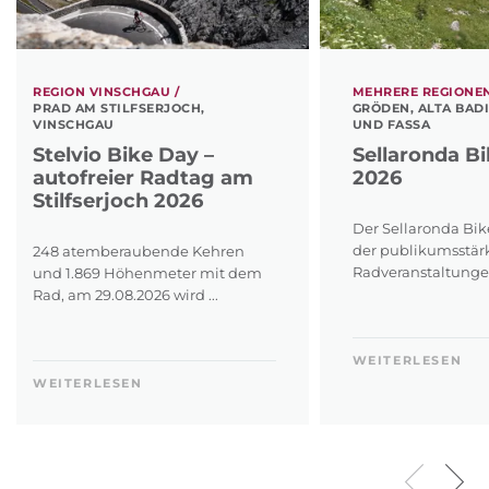
REGION VINSCHGAU /
MEHRERE REGIONEN
PRAD AM STILFSERJOCH,
GRÖDEN, ALTA BAD
VINSCHGAU
UND FASSA
Stelvio Bike Day –
Sellaronda B
autofreier Radtag am
2026
Stilfserjoch 2026
Der Sellaronda Bike
der publikumsstär
248 atemberaubende Kehren
Radveranstaltungen 
und 1.869 Höhenmeter mit dem
Rad, am 29.08.2026 wird ...
WEITERLESEN
WEITERLESEN