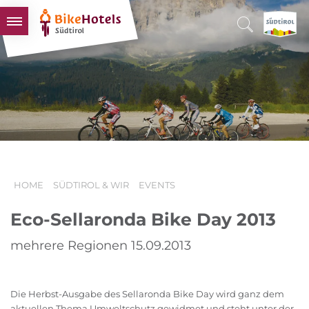
BIKEHOTELS
HOTELS & PAKETE
TOUREN & REVIERE
SÜDTIROL & WIR
SCHLUSSLICHTER
HOME
SÜDTIROL & WIR
EVENTS
Eco-Sellaronda Bike Day 2013
mehrere Regionen 15.09.2013
Die Herbst-Ausgabe des Sellaronda Bike Day wird ganz dem
aktuellen Thema Umweltschutz gewidmet und steht unter der