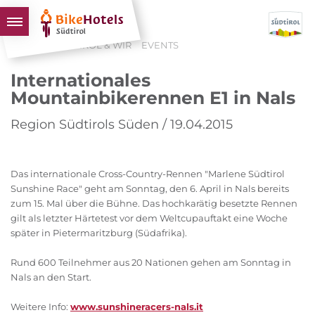
HOME
SÜDTIROL & WIR
EVENTS
BIKEHOTELS
Internationales
HOTELS & PAKETE
Mountainbikerennen E1 in Nals
TOUREN & REVIERE
Region Südtirols Süden / 19.04.2015
SÜDTIROL & WIR
SCHLUSSLICHTER
Das internationale Cross-Country-Rennen "Marlene Südtirol
Sunshine Race" geht am Sonntag, den 6. April in Nals bereits
zum 15. Mal über die Bühne. Das hochkarätig besetzte Rennen
gilt als letzter Härtetest vor dem Weltcupauftakt eine Woche
später in Pietermaritzburg (Südafrika).
Rund 600 Teilnehmer aus 20 Nationen gehen am Sonntag in
Nals an den Start.
Weitere Info:
www.sunshineracers-nals.it