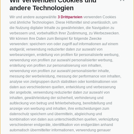
Wir verwenden Cookies und
Contin
andere Technologien
BIKEHOTELS
BIKEN IN
SERVIC
Wir und andere ausgewählte
3 Drittparteien
verwenden Cookies
SÜDTIROL
SÜDTIROL
und ähnliche Technologien. Diese Hilfsmittel sind unerlässlich, um
Kontakt
die Nutzung digitaler Inhalte zu gewährleisten, die Navigation zu
Hotels & Pakete
Mountainbiken in
Anreise
verbessern und, vorbehaltlich Ihrer Zustimmung, zu Werbezwecken.
Wir können Ihre Daten zum Beispiel für folgende Zwecke
Südtirol
Urlaubspakete
Wetter
verwenden: speichern von oder zugriff auf informationen auf einem
Rennradfahren in
Unsere Gutscheine
endgerät, verwendung reduzierter daten zur auswahl von
Events
Südtirol
werbeanzeigen, erstellung von profilen für personalisierte werbung,
Hot Deals
Zum Katal
verwendung von profilen zur auswahl personalisierter werbung,
Radwege in Südtirol
erstellung von profilen zur personalisierung von inhalten,
Bike & Work
verwendung von profilen zur auswahl personalisierter inhalte,
Bikeshops & Verleihe
messung der werbeleistung, messung der performance von inhalten,
Bike-Schulen
analyse von zielgruppen durch statistiken oder kombinationen von
daten aus verschiedenen quellen, entwicklung und verbesserung
Tourenzentrale
der angebote, verwendung reduzierter daten zur auswahl von
inhalten, gewährleistung der sicherheit, verhinderung und
aufdeckung von betrug und fehlerbehebung, bereitstellung und
anzeige von werbung und inhalten, ihre entscheidungen zum
datenschutz speichern und übermitteln, abgleichung und
kombination von daten aus unterschiedlichen quellen, verknüpfung
verschiedener endgeräte, identifikation von endgeräten anhand
automatisch übermittelter informationen, verwendung genauer
info@bikehotels.it