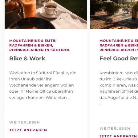
MOUNTAINBIKE & EMTB,
MOUNTAINBIKE & E
RADFAHREN & EBIKEN,
RADFAHREN & EBIK
RENNRADFAHREN IN SÜDTIROL
RENNRADFAHREN I
Bike & Work
Feel Good Re
Workation in Südtirol Für alle, die
Kombiniere, was dir
ihren Urlaub oder ihr
du im Bike-Urlaub
Wochenende verlängern wollen
kombinieren, was d
oder ihr Home Office überallhin
Radfahren öffnet d
verlegen können: Wir bieten ...
das Auge für die N
...
WEITERLESEN
WEITERLESEN
JETZT ANFRAGEN
JETZT ANFRAGEN