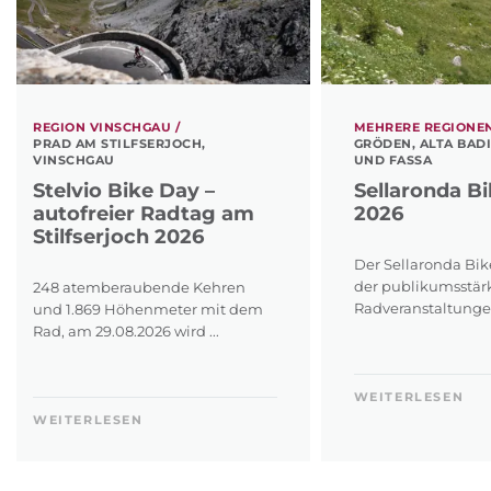
REGION VINSCHGAU /
MEHRERE REGIONEN
PRAD AM STILFSERJOCH,
GRÖDEN, ALTA BAD
VINSCHGAU
UND FASSA
Stelvio Bike Day –
Sellaronda B
autofreier Radtag am
2026
Stilfserjoch 2026
Der Sellaronda Bike
der publikumsstär
248 atemberaubende Kehren
Radveranstaltungen 
und 1.869 Höhenmeter mit dem
Rad, am 29.08.2026 wird ...
WEITERLESEN
WEITERLESEN