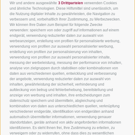
Wir und andere ausgewählte
3 Drittparteien
verwenden Cookies
SÜDTIROL
SÜDTIROL
Kontakt
und ähnliche Technologien. Diese Hilfsmittel sind unerlässlich, um
die Nutzung digitaler Inhalte zu gewährleisten, die Navigation zu
Hotels & Pakete
Mountainbiken in
Anreise
verbessern und, vorbehaltlich Ihrer Zustimmung, zu Werbezwecken.
Südtirol
Urlaubspakete
Wir können Ihre Daten zum Beispiel für folgende Zwecke
Wetter
verwenden: speichern von oder zugriff auf informationen auf einem
Rennradfahren in
Unsere Gutscheine
Events
endgerät, verwendung reduzierter daten zur auswahl von
Südtirol
werbeanzeigen, erstellung von profilen für personalisierte werbung,
Hot Deals
Zum Katal
verwendung von profilen zur auswahl personalisierter werbung,
Radwege in Südtirol
Bike & Work
erstellung von profilen zur personalisierung von inhalten,
Bikeshops & Verleihe
verwendung von profilen zur auswahl personalisierter inhalte,
messung der werbeleistung, messung der performance von inhalten,
Bike-Schulen
analyse von zielgruppen durch statistiken oder kombinationen von
Tourenzentrale
daten aus verschiedenen quellen, entwicklung und verbesserung
der angebote, verwendung reduzierter daten zur auswahl von
inhalten, gewährleistung der sicherheit, verhinderung und
aufdeckung von betrug und fehlerbehebung, bereitstellung und
anzeige von werbung und inhalten, ihre entscheidungen zum
datenschutz speichern und übermitteln, abgleichung und
kombination von daten aus unterschiedlichen quellen, verknüpfung
verschiedener endgeräte, identifikation von endgeräten anhand
info@bikehotels.it
automatisch übermittelter informationen, verwendung genauer
standortdaten, geräte anhand von aktiv angeforderten informationen
identifizieren. Es steht Ihnen frei, Ihre Zustimmung zu erteilen, zu
verweigern oder zu widerrufen, ohne dass dies zu wesentlichen
MELDE DICH ZU UNSEREM NEWSLETTER AN!