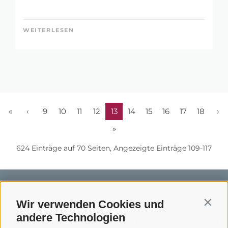
WEITERLESEN
«
‹
9
10
11
12
13
14
15
16
17
18
›
»
624 Einträge auf 70 Seiten, Angezeigte Einträge 109-117
Wir verwenden Cookies und
Contin
andere Technologien
BIKEHOTELS
BIKEN IN
SERVIC