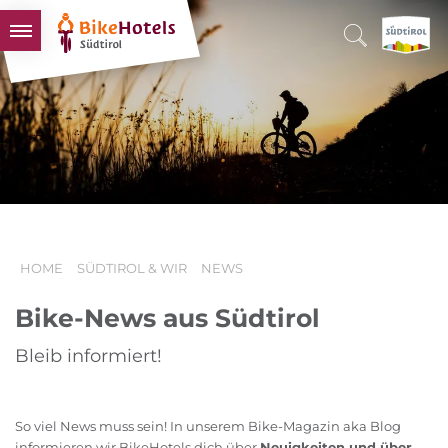
BIKEHOTELS
HOTELS & PAKETE
TOUREN & REVIERE
SÜDTIROL & WIR
SCHLUSSLICHTER
HOME
SÜDTIROL & WIR
NEWS
Bike-News aus Südtirol
Bleib informiert!
So viel News muss sein! In unserem Bike-Magazin aka Blog
informieren wir BikeHotels dich über
Neuigkeiten und über