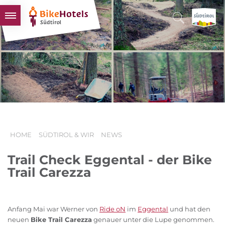
BIKEHOTELS
HOTELS & PAKETE
TOUREN & REVIERE
SÜDTIROL & WIR
SCHLUSSLICHTER
HOME
SÜDTIROL & WIR
NEWS
Trail Check Eggental - der Bike
Trail Carezza
Anfang Mai war Werner von
Ride oN
im
Eggental
und hat den
neuen
Bike Trail Carezza
genauer unter die Lupe genommen.