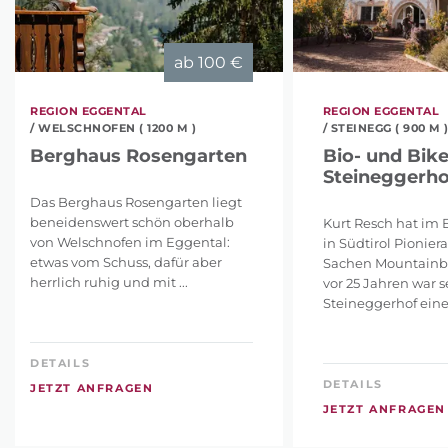
ab
100 €
REGION EGGENTAL
REGION EGGENTAL
/ WELSCHNOFEN ( 1200 M )
/ STEINEGG ( 900 M 
Berghaus Rosengarten
Bio- und Bik
Steineggerho
Das Berghaus Rosengarten liegt
beneidenswert schön oberhalb
Kurt Resch hat im
von Welschnofen im Eggental:
in Südtirol Pioniera
etwas vom Schuss, dafür aber
Sachen Mountainbik
herrlich ruhig und mit ...
vor 25 Jahren war 
Steineggerhof eines 
DETAILS
DETAILS
JETZT ANFRAGEN
JETZT ANFRAGEN