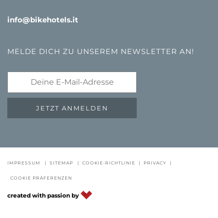
info@bikehotels.it
MELDE DICH ZU UNSEREM NEWSLETTER AN!
JETZT ANMELDEN
GUTSCHEINE
FAQ - QUALITÄTSGARANTIE
NEWSLETTE
IMPRESSUM
|
SITEMAP
|
COOKIE-RICHTLINIE
|
PRIVACY
|
COOKIE PRÄFERENZEN
DE
IT
EN
created with passion by