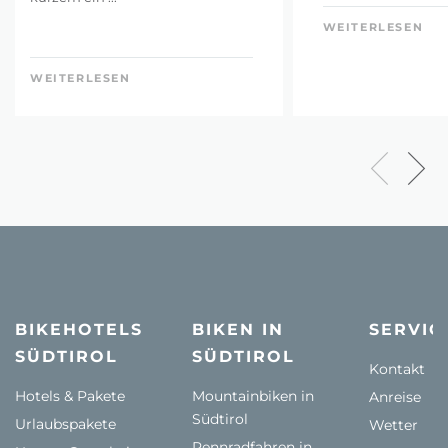
WEITERLESEN
WEITERLESEN
BIKEHOTELS
BIKEN IN
SERVIC
SÜDTIROL
SÜDTIROL
Kontakt
Hotels & Pakete
Mountainbiken in
Anreise
Südtirol
Urlaubspakete
Wetter
Rennradfahren in