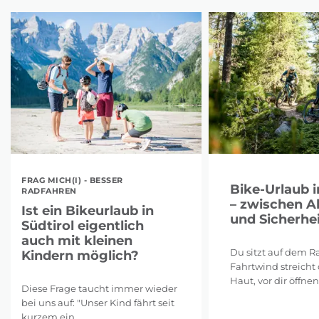
FRAG MICH(I) - BESSER
Bike-Urlaub i
RADFAHREN
– zwischen A
Ist ein Bikeurlaub in
und Sicherhei
Südtirol eigentlich
auch mit kleinen
Du sitzt auf dem Ra
Kindern möglich?
Fahrtwind streicht 
Haut, vor dir öffnen 
Diese Frage taucht immer wieder
bei uns auf: "Unser Kind fährt seit
kurzem ein ...