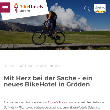
BIKEHOTELS
HOTELS & PAKETE
TOUREN & REVIERE
SÜDTIROL & WIR
SCHLUSSLICHTER
HOME
SÜDTIROL & WIR
NEWS
Mit Herz bei der Sache - ein
neues BikeHotel in Gröden
Daniel ist der Juniorchef im
Hotel Digon
und hat letztes Jahr den
Schritt in Richtung Mitgliedschaft bei den BikeHotels Südtirol