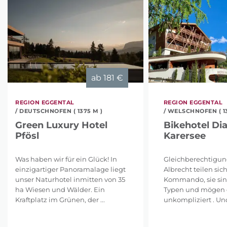
ab
181 €
REGION EGGENTAL
REGION EGGENTAL
/ DEUTSCHNOFEN ( 1375 M )
/ WELSCHNOFEN ( 13
Green Luxury Hotel
Bikehotel Di
Pfösl
Karersee
Was haben wir für ein Glück! In
Gleichberechtigun
einzigartiger Panoramalage liegt
Albrecht teilen sic
unser Naturhotel inmitten von 35
Kommando, sie sin
ha Wiesen und Wälder. Ein
Typen und mögen e
Kraftplatz im Grünen, der ...
unkompliziert . Und 