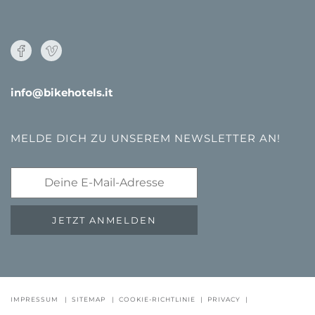
info@bikehotels.it
MELDE DICH ZU UNSEREM NEWSLETTER AN!
JETZT ANMELDEN
GUTSCHEINE
FAQ - QUALITÄTSGARANTIE
NEWSLETTE
IMPRESSUM
|
SITEMAP
|
COOKIE-RICHTLINIE
|
PRIVACY
|