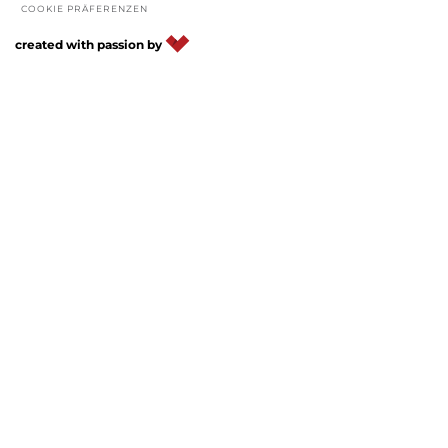
COOKIE PRÄFERENZEN
DE
IT
EN
created with passion by