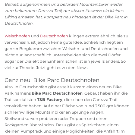
Betrieb aufgenommen und befördert Mountainbiker wieder
zum bekannten Carezza Trail, der abschnittsweise ein kleines
Lifting erhalten hat. Komplett neu hingegen ist der Bike Parc in
Deutschnofen.
Welschnofen
und
Deutschnofen
klingen extrem ähnlich, sie zu
verwechseln, ist jedoch keine gute Idee. Schließlich liegt ein
ganzer Bergkamm zwischen Welschn- und Deutschnofen und
nicht nur landschaftlich unterscheiden sich die zwei Dörfer:
Sogar der Dialekt der Einheimischen ist ein jeweils anders. So
viel zur Theorie. Jetzt geht es zu den News.
Ganz neu: Bike Parc Deutschnofen
Also: In Deutschnofen gibt es seit kurzem einen neuen Bike
Park namens
Bike Parc Deutschnofen
. Gebaut haben ihn die
Trailspezialisten
T&B Factory
, die schon den Carezza Trail
verwirklicht haben. Auf einer Fläche von rund 3.500 qm können
sich lernwillige Mountainbiker an Sprünge wagen,
Steilwandkurven probieren oder Treppen und einen
Rockgarden überwinden. Dazu gibt es Spitzkehren, einen
kleinen Pumptrack und einige Möglichkeiten, die Anfahrt im