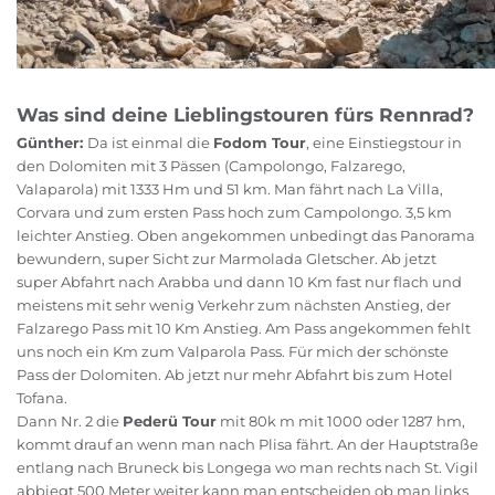
Was sind deine Lieblingstouren fürs Rennrad?
Günther:
Da ist einmal die
Fodom Tour
, eine Einstiegstour in
den Dolomiten mit 3 Pässen (Campolongo, Falzarego,
Valaparola) mit 1333 Hm und 51 km. Man fährt nach La Villa,
Corvara und zum ersten Pass hoch zum Campolongo. 3,5 km
leichter Anstieg. Oben angekommen unbedingt das Panorama
bewundern, super Sicht zur Marmolada Gletscher. Ab jetzt
super Abfahrt nach Arabba und dann 10 Km fast nur flach und
meistens mit sehr wenig Verkehr zum nächsten Anstieg, der
Falzarego Pass mit 10 Km Anstieg. Am Pass angekommen fehlt
uns noch ein Km zum Valparola Pass. Für mich der schönste
Pass der Dolomiten. Ab jetzt nur mehr Abfahrt bis zum Hotel
Tofana.
Dann Nr. 2 die
Pederü Tour
mit 80k m mit 1000 oder 1287 hm,
kommt drauf an wenn man nach Plisa fährt. An der Hauptstraße
entlang nach Bruneck bis Longega wo man rechts nach St. Vigil
abbiegt 500 Meter weiter kann man entscheiden ob man links