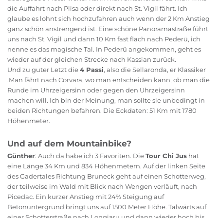
die Auffahrt nach Plisa oder direkt nach St. Vigil fährt. Ich
glaube es lohnt sich hochzufahren auch wenn der 2 Km Anstieg
ganz schön anstrengend ist. Eine schöne Panoramastraße führt
uns nach St. Vigil und dann 10 Km fast flach nach Pederü, ich
nenne es das magische Tal. In Pederü angekommen, geht es
wieder auf der gleichen Strecke nach Kassian zurück.
Und zu guter Letzt die
4 Passi
, also die Sellaronda, er Klassiker
.Man fährt nach Corvara, wo man entscheiden kann, ob man die
Runde im Uhrzeigersinn oder gegen den Uhrzeigersinn
machen will. Ich bin der Meinung, man sollte sie unbedingt in
beiden Richtungen befahren. Die Eckdaten: 51 Km mit 1780
Höhenmeter.
Und auf dem Mountainbike?
Günther
: Auch da habe ich 3 Favoriten. Die
Tour Chi Jus
hat
eine Länge 34 Km und 834 Höhenmetern. Auf der linken Seite
des Gadertales Richtung Bruneck geht auf einen Schotterweg,
der teilweise im Wald mit Blick nach Wengen verläuft, nach
Picedac. Ein kurzer Anstieg mit 24% Steigung auf
Betonuntergrund bringt uns auf 1500 Meter Höhe. Talwärts auf
einer Schotterstraße nach Longiaru und dann wieder hoch bis