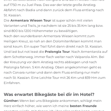
auf 1750 m zu Juel Pass. Das war der letzte große Anstieg.
Abfahrt nach Badia und dann zurück dem Fluss entlang nach
St. Kassian.
Die
Armentara Wiesen Tour
ist super schön mit vielen
Varianten und Trails, je nachdem ist sie 25 bis 35 Km lang bzw.
sind 800 bis 1200 Höhenmeter zu bewältigen.
Nach den wunderbaren Armentara Wiesen kommt zum
Heiligen Kreuz, so nah an den Dolomitenfelsen kommt man
sonst kaum. Ein super Trail führt dann direkt nach St. Kassian.
Und last but not least die
Pralongia Tour
: Nach Armentarola auf
dem Schotterweg, immer flach weiter nach Valparola Alm. Bei
der Kreuzung vor dem Anstieg rechts abbiegen und nach
Pralongia fahren. 5 Km Anstieg. Oben angekommen geht es
nach Corvara runter und dann dem Fluss entlang nur mehr
nach St. Kassian. Eine Leichte Tour mit 26 Km und 839 Hm zum
Einfahren.
Was erwartet Bikegäste bei dir im Hotel?
Günther:
Wenn bei uns Bikegäste ankommen, schlägt mein
Herz einfach höher, wie wenn ich meine
besten Freunde