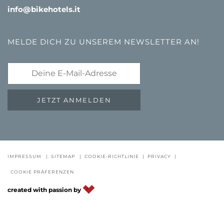
info@bikehotels.it
MELDE DICH ZU UNSEREM NEWSLETTER AN!
JETZT ANMELDEN
GUTSCHEINE
FAQ - QUALITÄTSGARANTIE
NEWSLETTE
IMPRESSUM
|
SITEMAP
|
COOKIE-RICHTLINIE
|
PRIVACY
|
COOKIE PRÄFERENZEN
DE
IT
EN
created with passion by