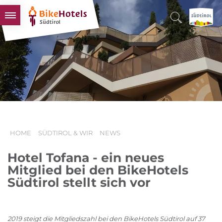
BIKEHOTELS
HOTELS & PAKETE
TOUREN & REVIERE
SÜDTIROL & WIR
SCHLUSSLICHTER
HOME
SÜDTIROL & WIR
NEWS
Hotel Tofana - ein neues
Mitglied bei den BikeHotels
Südtirol stellt sich vor
2019 steigt die Mitgliedszahl bei den BikeHotels Südtirol auf 37