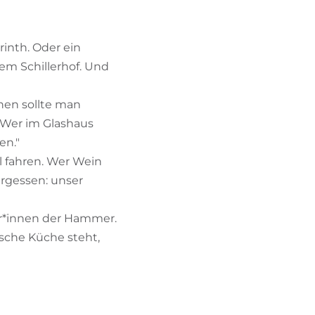
rinth. Oder ein
dem Schillerhof. Und
chen sollte man
 Wer im Glashaus
en."
l fahren. Wer Wein
ergessen: unser
ker*innen der Hammer.
ische Küche steht,