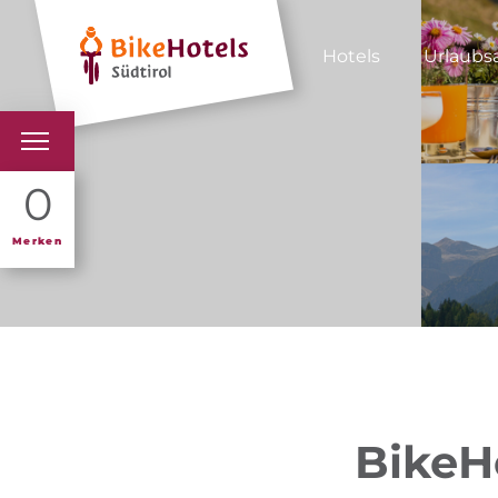
Hotels
Urlaubs
BIKEHOTELS
0
HOTELS & PAKETE
Merken
TOUREN & REVIERE
SÜDTIROL & WIR
SCHLUSSLICHTER
BikeH