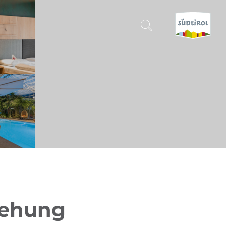
SUCHEN & BUCHEN
ENTDECKE SÜDTIROL
WANN?
-
WOHIN?
WAS?
iehung