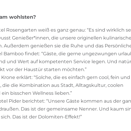
 am wohlsten?
l Rosengarten weiß es ganz genau: “Es sind wirklich s
st Genießer*innen, die unsere originellen kulinarischen
n. Außerdem genießen sie die Ruhe und das Persönliche
l Bamboo findet: “Gäste, die gerne ungezwungen urlau
ind und Wert auf kompetenten Service legen. Und natürli
kt vor der Haustür starten möchten.”
Krone erklärt: “Solche, die es einfach gern cool, fein und
 die die Kombination aus Stadt, Alltagskultur, coolen
ein bisschen Wellness lieben.”
el Pider berichtet: “Unsere Gäste kommen aus der ganze
 draußen. Das ist der gemeinsame Nenner. Und kaum s
sich. Das ist der Dolomiten-Effekt!”