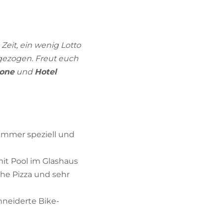
BIKEHOTELS FINDEN
URLAUBSPAKETE
 Zeit, ein wenig Lotto
gezogen. Freut euch
rone
und
Hotel
s immer speziell und
mit Pool im Glashaus
che Pizza und sehr
hneiderte Bike-