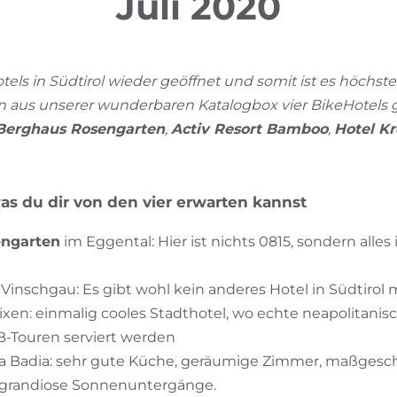
Juli 2020
otels in Südtirol wieder geöffnet und somit ist es höchste
en aus unserer wunderbaren Katalogbox vier BikeHotels 
Berghaus Rosengarten
,
Activ Resort Bamboo
,
Hotel K
as du dir von den vier erwarten kannst
engarten
im Eggental: Hier ist nichts 0815, sondern alle
, Vinschgau: Es gibt wohl kein anderes Hotel in Südtirol 
rixen: einmalig cooles Stadthotel, wo echte neapolitanis
B-Touren serviert werden
lta Badia: sehr gute Küche, geräumige Zimmer, maßgesc
 grandiose Sonnenuntergänge.