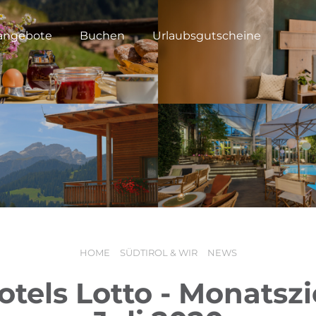
angebote
Buchen
Urlaubsgutscheine
HOME
SÜDTIROL & WIR
NEWS
otels Lotto - Monatsz