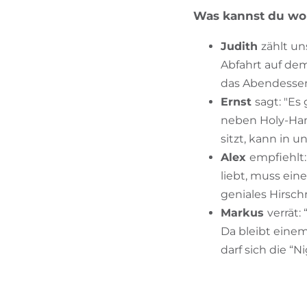
Was kannst du w
Judith
zählt un
Abfahrt auf dem
das Abendessen 
Ernst
sagt: "Es
neben Holy-Hans
sitzt, kann in 
Alex
empfiehlt:
liebt, muss ein
geniales Hirsch
Markus
verrät:
Da bleibt einem
darf sich die “N