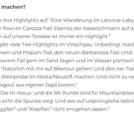
o machen?
s ihre Highlights auf: "Eine Wanderung im Latemar-Laby
 flowi en Carezza-Trail. Ebenso der Kaiserschmarrn auf 
auf unserer Terrasse ist immer ein Highlight.”
 gibt viele Trail-Highlights im Vinschgau. Unbedingt ma
en und Propain-Trail, den neuen Barbarossa-Trail. Und:
unserem Fall gern im Sand liegen und im Wasser plantsch
 "Natürlich mit mir auf Biketour gehen! Und den 4er Trai
e Weinprobe im KlosterNeustift machen. Und nicht zu v
ragout aus eigener Jagd kosten."
 “Die Hl.-Kreuz- und die Rit-Runde sind für Mountainbi
 echt die Spucke weg. Und wer auf ursprüngliche ladin
iggilan” und “Krapflan” nicht entgehen lassen.”