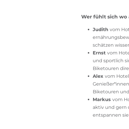
Wer fühlt sich wo
Judith
vom Hote
ernährungsbewus
schätzen wisse
Ernst
vom Hote
und sportlich s
Biketouren dire
Alex
vom Hotel 
Genießer*innen,
Biketouren und 
Markus
vom Hot
aktiv und gern
entspannen sie 