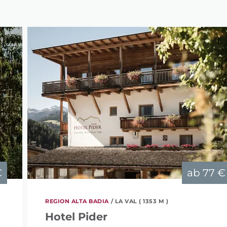
€
ab
77 €
REGION ALTA BADIA
/ LA VAL ( 1353 M )
Hotel Pider