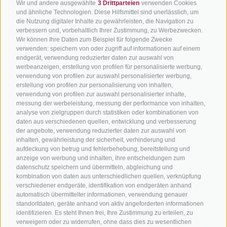
Wir und andere ausgewählte
3 Drittparteien
verwenden Cookies
SÜDTIROL
SÜDTIROL
Kontakt
und ähnliche Technologien. Diese Hilfsmittel sind unerlässlich, um
die Nutzung digitaler Inhalte zu gewährleisten, die Navigation zu
Hotels & Pakete
Mountainbiken in
Anreise
verbessern und, vorbehaltlich Ihrer Zustimmung, zu Werbezwecken.
Südtirol
Urlaubspakete
Wetter
Wir können Ihre Daten zum Beispiel für folgende Zwecke
verwenden: speichern von oder zugriff auf informationen auf einem
Rennradfahren in
Unsere Gutscheine
Events
endgerät, verwendung reduzierter daten zur auswahl von
Südtirol
werbeanzeigen, erstellung von profilen für personalisierte werbung,
Hot Deals
Zum Katal
verwendung von profilen zur auswahl personalisierter werbung,
Radwege in Südtirol
Bike & Work
erstellung von profilen zur personalisierung von inhalten,
Bikeshops & Verleihe
verwendung von profilen zur auswahl personalisierter inhalte,
messung der werbeleistung, messung der performance von inhalten,
Bike-Schulen
analyse von zielgruppen durch statistiken oder kombinationen von
Tourenzentrale
daten aus verschiedenen quellen, entwicklung und verbesserung
der angebote, verwendung reduzierter daten zur auswahl von
inhalten, gewährleistung der sicherheit, verhinderung und
aufdeckung von betrug und fehlerbehebung, bereitstellung und
anzeige von werbung und inhalten, ihre entscheidungen zum
datenschutz speichern und übermitteln, abgleichung und
kombination von daten aus unterschiedlichen quellen, verknüpfung
verschiedener endgeräte, identifikation von endgeräten anhand
info@bikehotels.it
automatisch übermittelter informationen, verwendung genauer
standortdaten, geräte anhand von aktiv angeforderten informationen
identifizieren. Es steht Ihnen frei, Ihre Zustimmung zu erteilen, zu
verweigern oder zu widerrufen, ohne dass dies zu wesentlichen
MELDE DICH ZU UNSEREM NEWSLETTER AN!