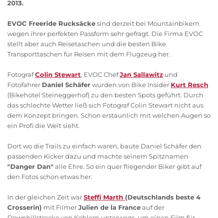
2013.
EVOC Freeride Rucksäcke
sind derzeit bei Mountainbikern
wegen ihrer perfekten Passform sehr gefragt. Die Firma EVOC
stellt aber auch Reisetaschen und die besten Bike
Transporttaschen für Reisen mit dem Flugzeug her.
Fotograf
Colin Stewart
, EVOC Chef
Jan Sallawitz
und
Fotofahrer
Daniel Schäfer
wurden von Bike Insider
Kurt Resch
(Bikehotel Steineggerhof) zu den besten Spots geführt. Durch
das schlechte Wetter ließ sich Fotograf Colin Stewart nicht aus
dem Konzept bringen. Schon erstaunlich mit welchen Augen so
ein Profi die Welt sieht.
Dort wo die Trails zu einfach waren, baute Daniel Schäfer den
passenden Kicker dazu und machte seinem Spitznamen
"Danger Dan"
alle Ehre. So ein quer fliegender Biker gibt auf
den Fotos schon etwas her.
In der gleichen Zeit war
Steffi Marth
(Deutschlands beste 4
Crosserin)
mit Filmer
Julien de la France
auf der
Downhillstrecke von Kohlern unterwegs, um einen Film für