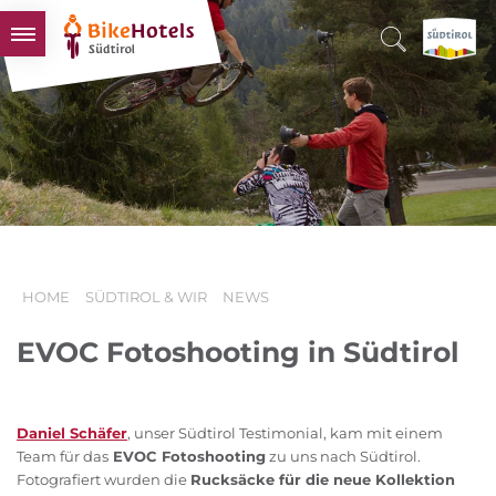
BIKEHOTELS
HOTELS & PAKETE
TOUREN & REVIERE
SÜDTIROL & WIR
SCHLUSSLICHTER
HOME
SÜDTIROL & WIR
NEWS
EVOC Fotoshooting in Südtirol
Daniel Schäfer
, unser Südtirol Testimonial, kam mit einem
Team für das
EVOC Fotoshooting
zu uns nach Südtirol.
Fotografiert wurden die
Rucksäcke für die neue Kollektion