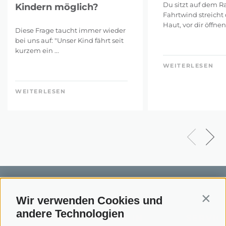
Du sitzt auf dem Ra
Kindern möglich?
Fahrtwind streicht 
Haut, vor dir öffnen 
Diese Frage taucht immer wieder
bei uns auf: "Unser Kind fährt seit
kurzem ein ...
WEITERLESEN
WEITERLESEN
Wir verwenden Cookies und
Contin
andere Technologien
BIKEHOTELS
BIKEN IN
SERVIC