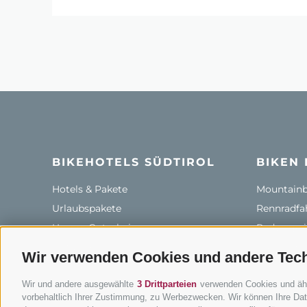
BIKEHOTELS SÜDTIROL
BIKEN 
Hotels & Pakete
Mountainbi
Urlaubspakete
Rennradfah
Unsere Gutscheine
Radwege i
Hot Deals
Bikeshops 
Wir verwenden Cookies und andere Tec
Bike & Work
Bike-Schu
Wir und andere ausgewählte
3 Drittparteien
verwenden Cookies und ähnli
Tourenzent
vorbehaltlich Ihrer Zustimmung, zu Werbezwecken. Wir können Ihre Date