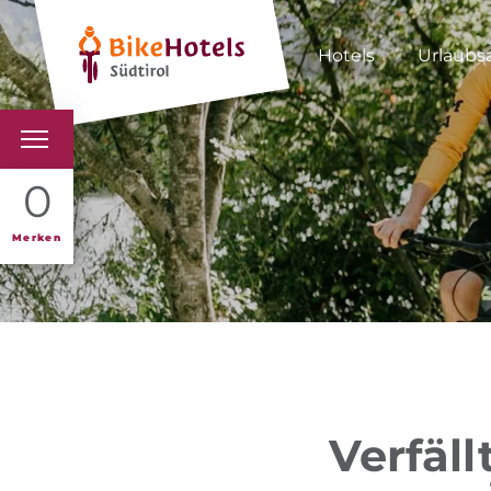
Hotels
Urlaubs
BIKEHOTELS
0
HOTELS & PAKETE
Merken
TOUREN & REVIERE
SÜDTIROL & WIR
SCHLUSSLICHTER
Verfäl