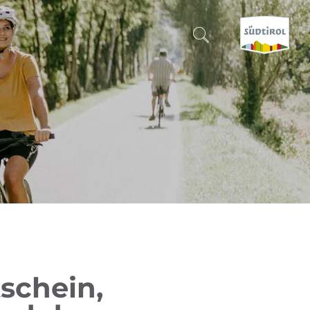
SUCHEN & BUCHEN
ENTDECKE SÜDTIROL
WANN?
-
WOHIN?
WAS?
schein,