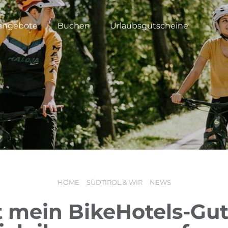
angebote
Buchen
Urlaubsgutscheine
HOME
SÜDTIROL & WIR
NEWS
lt mein BikeHotels-Gut