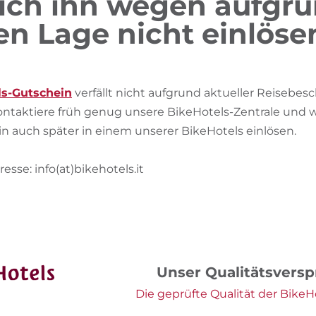
ich ihn wegen aufgru
en Lage nicht einlös
ls-Gutschein
verfällt nicht aufgrund aktueller Reiseb
ontaktiere früh genug unsere BikeHotels-Zentrale und wi
n auch später in einem unserer BikeHotels einlösen.
resse: info(at)bikehotels.it
Unser Qualitätsvers
Die geprüfte Qualität der BikeHo