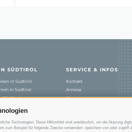
IN SÜDTIROL
SERVICE & INFOS
ken in Südtirol
Kontakt
ren in Südtirol
Anreise
n Südtirol
Wetter
& Verleihe
Events
hnologien
len
Zum Katalog
che Technologien. Diese Hilfsmittel sind unerlässlich, um die Nutzung digita
rale
n zum Beispiel für folgende Zwecke verwenden: speichern von oder zugriff a