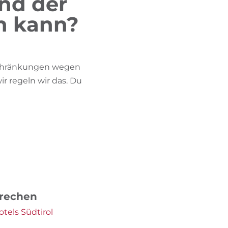
nd der
BIKEHOTELS FINDEN
en kann?
URLAUBSPAKETE
eschränkungen wegen
r regeln wir das. Du
prechen
tels Südtirol