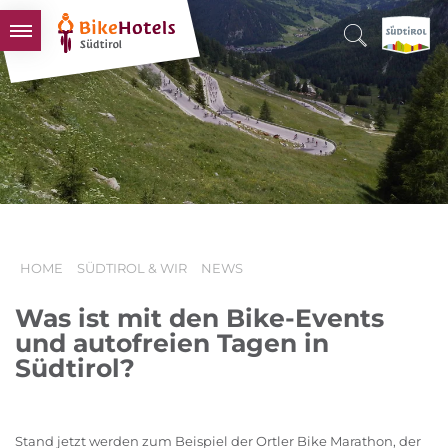
BIKEHOTELS
HOTELS & PAKETE
TOUREN & REVIERE
SÜDTIROL & WIR
SCHLUSSLICHTER
HOME
SÜDTIROL & WIR
NEWS
Was ist mit den Bike-Events
und autofreien Tagen in
Südtirol?
Stand jetzt werden zum Beispiel der Ortler Bike Marathon, der