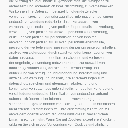
die Nutzung digitaler Inhalte zu gewährleisten, die Navigation zu
Hotels & Pakete
Mountainbiken in
Anreise
verbessern und, vorbehaltlich Ihrer Zustimmung, zu Werbezwecken.
Südtirol
Urlaubspakete
Wir können Ihre Daten zum Beispiel für folgende Zwecke
Wetter
verwenden: speichern von oder zugriff auf informationen auf einem
Rennradfahren in
Unsere Gutscheine
Events
endgerät, verwendung reduzierter daten zur auswahl von
Südtirol
werbeanzeigen, erstellung von profilen für personalisierte werbung,
Hot Deals
Zum Katal
verwendung von profilen zur auswahl personalisierter werbung,
Radwege in Südtirol
Bike & Work
erstellung von profilen zur personalisierung von inhalten,
Bikeshops & Verleihe
verwendung von profilen zur auswahl personalisierter inhalte,
messung der werbeleistung, messung der performance von inhalten,
Bike-Schulen
analyse von zielgruppen durch statistiken oder kombinationen von
Tourenzentrale
daten aus verschiedenen quellen, entwicklung und verbesserung
der angebote, verwendung reduzierter daten zur auswahl von
inhalten, gewährleistung der sicherheit, verhinderung und
aufdeckung von betrug und fehlerbehebung, bereitstellung und
anzeige von werbung und inhalten, ihre entscheidungen zum
datenschutz speichern und übermitteln, abgleichung und
kombination von daten aus unterschiedlichen quellen, verknüpfung
verschiedener endgeräte, identifikation von endgeräten anhand
info@bikehotels.it
automatisch übermittelter informationen, verwendung genauer
standortdaten, geräte anhand von aktiv angeforderten informationen
identifizieren. Es steht Ihnen frei, Ihre Zustimmung zu erteilen, zu
verweigern oder zu widerrufen, ohne dass dies zu wesentlichen
MELDE DICH ZU UNSEREM NEWSLETTER AN!
Einschränkungen führt. Wenn Sie auf „Cookies akzeptieren" klicken,
erklären Sie sich mit der Verwendung von Cookies und ähnlichen