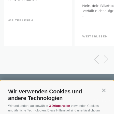
Nein, dein BikeHot
verfällt nicht aufg
...
WEITERLESEN
WEITERLESEN
Wir verwenden Cookies und
Contin
andere Technologien
BIKEHOTELS
BIKEN IN
SERVIC
Wir und andere ausgewählte
3 Drittparteien
verwenden Cookies
SÜDTIROL
SÜDTIROL
Kontakt
und ähnliche Technologien. Diese Hilfsmittel sind unerlässlich, um