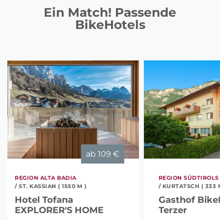
Ein Match! Passende
BikeHotels
ab
109 €
REGION ALTA BADIA
REGION SÜDTIROLS
/ ST. KASSIAN ( 1550 M )
/ KURTATSCH ( 333 
Hotel Tofana
Gasthof Bike
EXPLORER'S HOME
Terzer