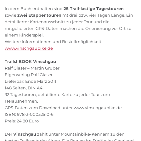
In dem Buch enthalten sind
25 Trail-lastige Tagestouren
sowie
zwei Etappentouren
mt drei bzw. vier Tagen Länge. Ein
detaillierter Kartenausschnitt zu jeder Tour und die
mitgelieferten GPS-Daten machen die Orienierung vor Ort zu
einem Kinderspiel.
Weitere Informationen und Bestellmöglichkeit:
www.vinschgaubike.de
Trails! BOOK Vinschgau
Ralf Glaser – Martin Gruber
Eigenverlag Ralf Glaser
Lieferbar: Ende März 2011
148 Seiten, DIN A4,
32 Tagestouren, detaillierte Karte zu jeder Tour zum
Herausnehmen,
GPS-Daten zum Download unter www.vinschgaubike.de
ISBN: 978-3-00032510-6
Preis: 24,80 Euro
Der
Vinschgau
zählt unter Mountainbike-Kennern zu den
besten Trailspots der Alpen. Die Region im Südtiroler Oberland,