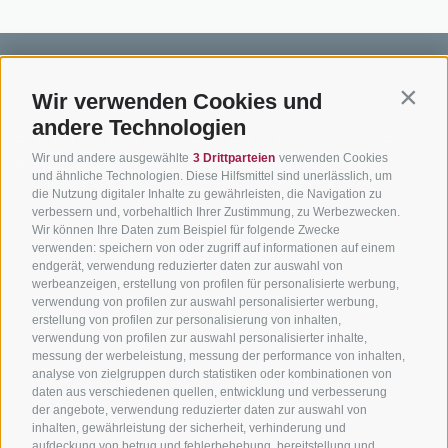
Wir verwenden Cookies und
Contin
andere Technologien
BIKEHOTELS
BIKEN IN
SERVIC
Wir und andere ausgewählte
3 Drittparteien
verwenden Cookies
SÜDTIROL
SÜDTIROL
Kontakt
und ähnliche Technologien. Diese Hilfsmittel sind unerlässlich, um
die Nutzung digitaler Inhalte zu gewährleisten, die Navigation zu
Hotels & Pakete
Mountainbiken in
Anreise
verbessern und, vorbehaltlich Ihrer Zustimmung, zu Werbezwecken.
Südtirol
Urlaubspakete
Wetter
Wir können Ihre Daten zum Beispiel für folgende Zwecke
verwenden: speichern von oder zugriff auf informationen auf einem
Rennradfahren in
Unsere Gutscheine
Events
endgerät, verwendung reduzierter daten zur auswahl von
Südtirol
werbeanzeigen, erstellung von profilen für personalisierte werbung,
Hot Deals
Zum Katal
verwendung von profilen zur auswahl personalisierter werbung,
Radwege in Südtirol
Bike & Work
erstellung von profilen zur personalisierung von inhalten,
Bikeshops & Verleihe
verwendung von profilen zur auswahl personalisierter inhalte,
messung der werbeleistung, messung der performance von inhalten,
Bike-Schulen
analyse von zielgruppen durch statistiken oder kombinationen von
Tourenzentrale
daten aus verschiedenen quellen, entwicklung und verbesserung
der angebote, verwendung reduzierter daten zur auswahl von
inhalten, gewährleistung der sicherheit, verhinderung und
aufdeckung von betrug und fehlerbehebung, bereitstellung und