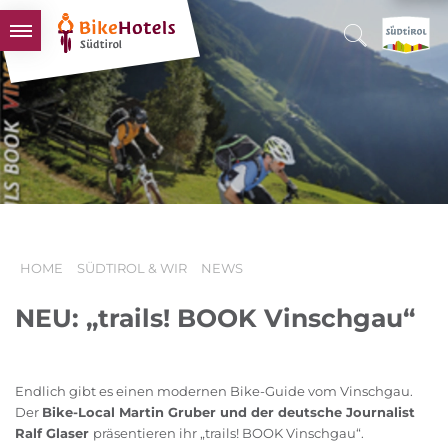
BIKEHOTELS
HOTELS & PAKETE
TOUREN & REVIERE
SÜDTIROL & WIR
SCHLUSSLICHTER
HOME
SÜDTIROL & WIR
NEWS
NEU: „trails! BOOK Vinschgau“
Endlich gibt es einen modernen Bike-Guide vom Vinschgau.
Der
Bike-Local Martin Gruber und der deutsche Journalist
Ralf Glaser
präsentieren ihr „trails! BOOK Vinschgau“.