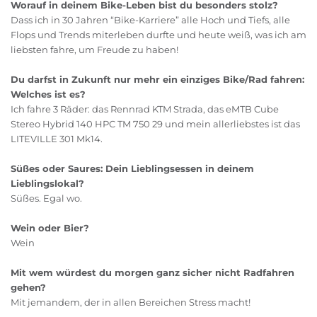
Worauf in deinem Bike-Leben bist du besonders stolz?
Dass ich in 30 Jahren “Bike-Karriere” alle Hoch und Tiefs, alle
Flops und Trends miterleben durfte und heute weiß, was ich am
liebsten fahre, um Freude zu haben!
Du darfst in Zukunft nur mehr ein einziges Bike/Rad fahren:
Welches ist es?
Ich fahre 3 Räder: das Rennrad KTM Strada, das eMTB Cube
Stereo Hybrid 140 HPC TM 750 29 und mein allerliebstes ist das
LITEVILLE 301 Mk14.
Süßes oder Saures: Dein Lieblingsessen in deinem
Lieblingslokal?
Süßes. Egal wo.
Wein oder Bier?
Wein
Mit wem würdest du morgen ganz sicher nicht Radfahren
gehen?
Mit jemandem, der in allen Bereichen Stress macht!