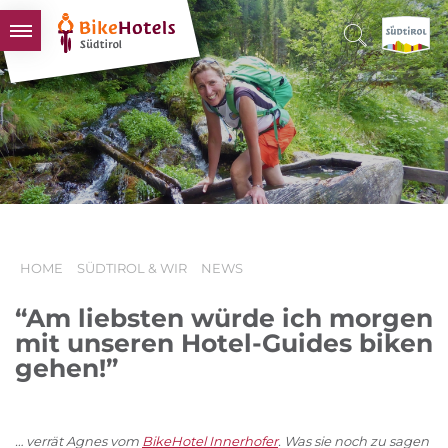
BIKEHOTELS
HOTELS & PAKETE
TOUREN & REVIERE
SÜDTIROL & WIR
SCHLUSSLICHTER
HOME
SÜDTIROL & WIR
NEWS
“Am liebsten würde ich morgen
mit unseren Hotel-Guides biken
gehen!”
… verrät Agnes vom
BikeHotel Innerhofer
. Was sie noch zu sagen