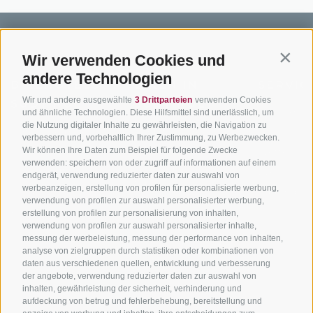
Wir verwenden Cookies und
Contin
andere Technologien
BIKEHOTELS
BIKEN IN
SERVIC
Wir und andere ausgewählte
3 Drittparteien
verwenden Cookies
SÜDTIROL
SÜDTIROL
Kontakt
und ähnliche Technologien. Diese Hilfsmittel sind unerlässlich, um
die Nutzung digitaler Inhalte zu gewährleisten, die Navigation zu
Hotels & Pakete
Mountainbiken in
Anreise
verbessern und, vorbehaltlich Ihrer Zustimmung, zu Werbezwecken.
Südtirol
Urlaubspakete
Wir können Ihre Daten zum Beispiel für folgende Zwecke
Wetter
verwenden: speichern von oder zugriff auf informationen auf einem
Rennradfahren in
Unsere Gutscheine
Events
endgerät, verwendung reduzierter daten zur auswahl von
Südtirol
werbeanzeigen, erstellung von profilen für personalisierte werbung,
Hot Deals
Zum Katal
verwendung von profilen zur auswahl personalisierter werbung,
Radwege in Südtirol
Bike & Work
erstellung von profilen zur personalisierung von inhalten,
Bikeshops & Verleihe
verwendung von profilen zur auswahl personalisierter inhalte,
messung der werbeleistung, messung der performance von inhalten,
Bike-Schulen
analyse von zielgruppen durch statistiken oder kombinationen von
Tourenzentrale
daten aus verschiedenen quellen, entwicklung und verbesserung
der angebote, verwendung reduzierter daten zur auswahl von
inhalten, gewährleistung der sicherheit, verhinderung und
aufdeckung von betrug und fehlerbehebung, bereitstellung und