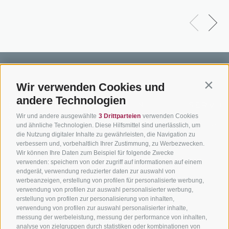
Wir verwenden Cookies und
Contin
andere Technologien
BIKEHOTELS
BIKEN IN
SERVIC
Wir und andere ausgewählte
3 Drittparteien
verwenden Cookies
SÜDTIROL
SÜDTIROL
Kontakt
und ähnliche Technologien. Diese Hilfsmittel sind unerlässlich, um
die Nutzung digitaler Inhalte zu gewährleisten, die Navigation zu
Hotels & Pakete
Mountainbiken in
Anreise
verbessern und, vorbehaltlich Ihrer Zustimmung, zu Werbezwecken.
Südtirol
Urlaubspakete
Wetter
Wir können Ihre Daten zum Beispiel für folgende Zwecke
verwenden: speichern von oder zugriff auf informationen auf einem
Rennradfahren in
Unsere Gutscheine
Events
endgerät, verwendung reduzierter daten zur auswahl von
Südtirol
werbeanzeigen, erstellung von profilen für personalisierte werbung,
Hot Deals
Zum Katal
verwendung von profilen zur auswahl personalisierter werbung,
Radwege in Südtirol
Bike & Work
erstellung von profilen zur personalisierung von inhalten,
Bikeshops & Verleihe
verwendung von profilen zur auswahl personalisierter inhalte,
messung der werbeleistung, messung der performance von inhalten,
Bike-Schulen
analyse von zielgruppen durch statistiken oder kombinationen von