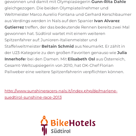
gewonnen und damit mit Olympiasiegerin
Gunn-Rita Dahle
gleichgezogen. Die beiden Olympiateilnehmer und
Weltmeister Marco Aurelio Fontana und Gerhard Kerschbaumer
aus Verdings werden in Nals auf den Spanier
Ivan Alvarez
Gutierrez
treffen, der das bedeutende Rennen bereits zwei Mal
gewonnen hat. Südtirol wartet mit einem weiteren
Spitzenfahrer auf: Junioren-Italienmeister und
Staffelweltmeister
Beltain Schmid
aus Neumarkt. Er zählt in
der U23-Kategorie zu den großen Favoriten genauso wie
Julia
Innerhofe
r bei den Damen. Mit
Elisabeth Osl
aus Österreich,
Gesamt-Weltcupsiegerin von 2010, hat OK-Chef Florian
Pallweber eine weitere Spitzenfahrerin verpflichten können.
http://www.sunshineracers-nals.it/index.php/de/marlene-
suedtirol-sunshine-race-2013