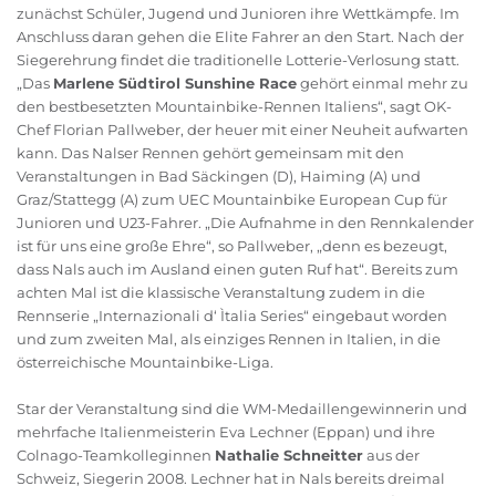
zunächst Schüler, Jugend und Junioren ihre Wettkämpfe. Im
Anschluss daran gehen die Elite Fahrer an den Start. Nach der
Siegerehrung findet die traditionelle Lotterie-Verlosung statt.
„Das
Marlene Südtirol Sunshine Race
gehört einmal mehr zu
den bestbesetzten Mountainbike-Rennen Italiens“, sagt OK-
Chef Florian Pallweber, der heuer mit einer Neuheit aufwarten
kann. Das Nalser Rennen gehört gemeinsam mit den
Veranstaltungen in Bad Säckingen (D), Haiming (A) und
Graz/Stattegg (A) zum UEC Mountainbike European Cup für
Junioren und U23-Fahrer. „Die Aufnahme in den Rennkalender
ist für uns eine große Ehre“, so Pallweber, „denn es bezeugt,
dass Nals auch im Ausland einen guten Ruf hat“. Bereits zum
achten Mal ist die klassische Veranstaltung zudem in die
Rennserie „Internazionali d‘ Ìtalia Series“ eingebaut worden
und zum zweiten Mal, als einziges Rennen in Italien, in die
österreichische Mountainbike-Liga.
Star der Veranstaltung sind die WM-Medaillengewinnerin und
mehrfache Italienmeisterin Eva Lechner (Eppan) und ihre
Colnago-Teamkolleginnen
Nathalie Schneitter
aus der
Schweiz, Siegerin 2008. Lechner hat in Nals bereits dreimal