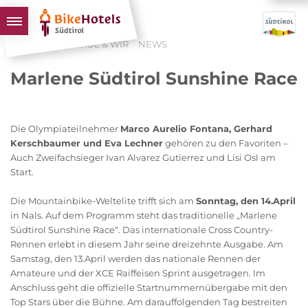
HOME
SÜDTIROL & WIR
NEWS
BIKEHOTELS
Marlene Südtirol Sunshine Race
HOTELS & PAKETE
TOUREN & REVIERE
Die Olympiateilnehmer
Marco Aurelio Fontana, Gerhard
SÜDTIROL & WIR
Kerschbaumer und Eva Lechner
gehören zu den Favoriten –
Auch Zweifachsieger Ivan Alvarez Gutierrez und Lisi Osl am
SCHLUSSLICHTER
Start.
Die Mountainbike-Weltelite trifft sich am
Sonntag, den 14.April
in Nals. Auf dem Programm steht das traditionelle „Marlene
Südtirol Sunshine Race“. Das internationale Cross Country-
Rennen erlebt in diesem Jahr seine dreizehnte Ausgabe. Am
Samstag, den 13.April werden das nationale Rennen der
Amateure und der XCE Raiffeisen Sprint ausgetragen. Im
Anschluss geht die offizielle Startnummernübergabe mit den
Top Stars über die Bühne. Am darauffolgenden Tag bestreiten