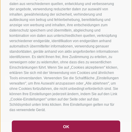
Tourenzentrale
daten aus verschiedenen quellen, entwicklung und verbesserung
der angebote, verwendung reduzierter daten zur auswahl von
inhalten, gewährleistung der sicherheit, verhinderung und
aufdeckung von betrug und fehlerbehebung, bereitstellung und
anzeige von werbung und inhalten, ihre entscheidungen zum
datenschutz speichern und übermitteln, abgleichung und
kombination von daten aus unterschiedlichen quellen, verknüpfung
verschiedener endgeräte, identifikation von endgeräten anhand
info@bikehotels.it
automatisch übermittelter informationen, verwendung genauer
standortdaten, geräte anhand von aktiv angeforderten informationen
identifizieren. Es steht Ihnen frei, Ihre Zustimmung zu erteilen, zu
verweigern oder zu widerrufen, ohne dass dies zu wesentlichen
MELDE DICH ZU UNSEREM NEWSLETTER AN!
Einschränkungen führt. Wenn Sie auf „Cookies akzeptieren" klicken,
erklären Sie sich mit der Verwendung von Cookies und ähnlichen
Tools einverstanden. Verwenden Sie die Schaltfläche „Einstellungen
verwalten", um Ihre Auswahl anzupassen oder „Alle ablehnen", um
ohne Cookies fortzufahren, die nicht unbedingt erforderlich sind. Sie
können Ihre Einstellungen jederzeit ändern, indem Sie auf den Link
JETZT ANMELDEN
„Cookie-Einstellungen" unten auf der Seite oder auf das
Schildsymbol unten links klicken. Ihre Einstellungen gelten nur für
das verwendete Gerät.
GUTSCHEINE
FAQ - QUALITÄTSGARANTIE
OK
IMPRESSUM
|
SITEMAP
|
COOKIE-RICHTLINIE
|
PRIVACY
|
NEWSLETTER
SOCIAL WALL
WETTER