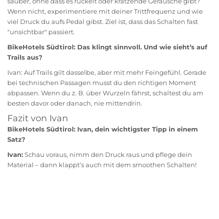
sauber, ohne dass es ruckelt oder kratzende Geräusche gibt?
Wenn nicht, experimentiere mit deiner Trittfrequenz und wie
viel Druck du aufs Pedal gibst. Ziel ist, dass das Schalten fast
"unsichtbar" passiert.
BikeHotels Südtirol: Das klingt sinnvoll. Und wie sieht’s auf
Trails aus?
Ivan: Auf Trails gilt dasselbe, aber mit mehr Feingefühl. Gerade
bei technischen Passagen musst du den richtigen Moment
abpassen. Wenn du z. B. über Wurzeln fährst, schaltest du am
besten davor oder danach, nie mittendrin.
Fazit von Ivan
BikeHotels Südtirol: Ivan, dein wichtigster Tipp in einem
Satz?
Ivan:
Schau voraus, nimm den Druck raus und pflege dein
Material – dann klappt’s auch mit dem smoothen Schalten!