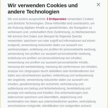
Wir verwenden Cookies und
Contin
andere Technologien
BIKEHOTELS
BIKEN IN
SERVIC
Wir und andere ausgewählte
3 Drittparteien
verwenden Cookies
SÜDTIROL
SÜDTIROL
Kontakt
und ähnliche Technologien. Diese Hilfsmittel sind unerlässlich, um
die Nutzung digitaler Inhalte zu gewährleisten, die Navigation zu
Hotels & Pakete
Mountainbiken in
Anreise
verbessern und, vorbehaltlich Ihrer Zustimmung, zu Werbezwecken.
Südtirol
Urlaubspakete
Wir können Ihre Daten zum Beispiel für folgende Zwecke
Wetter
verwenden: speichern von oder zugriff auf informationen auf einem
Rennradfahren in
Unsere Gutscheine
Events
endgerät, verwendung reduzierter daten zur auswahl von
Südtirol
werbeanzeigen, erstellung von profilen für personalisierte werbung,
Hot Deals
Zum Katal
verwendung von profilen zur auswahl personalisierter werbung,
Radwege in Südtirol
Bike & Work
erstellung von profilen zur personalisierung von inhalten,
Bikeshops & Verleihe
verwendung von profilen zur auswahl personalisierter inhalte,
messung der werbeleistung, messung der performance von inhalten,
Bike-Schulen
analyse von zielgruppen durch statistiken oder kombinationen von
Tourenzentrale
daten aus verschiedenen quellen, entwicklung und verbesserung
der angebote, verwendung reduzierter daten zur auswahl von
inhalten, gewährleistung der sicherheit, verhinderung und
aufdeckung von betrug und fehlerbehebung, bereitstellung und
anzeige von werbung und inhalten, ihre entscheidungen zum
datenschutz speichern und übermitteln, abgleichung und
kombination von daten aus unterschiedlichen quellen, verknüpfung
verschiedener endgeräte, identifikation von endgeräten anhand