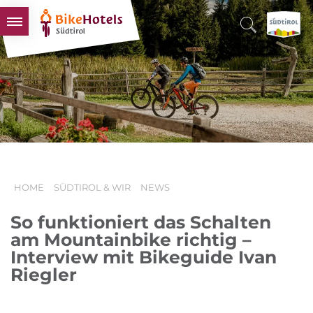
BIKEHOTELS
HOTELS & PAKETE
TOUREN & REVIERE
SÜDTIROL & WIR
SCHLUSSLICHTER
HOME
SÜDTIROL & WIR
NEWS
So funktioniert das Schalten
am Mountainbike richtig –
Interview mit Bikeguide Ivan
Riegler