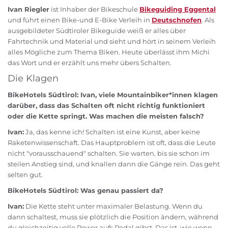
Ivan Riegler
ist Inhaber der Bikeschule
Bikeguiding Eggental
und führt einen Bike-und E-Bike Verleih in
Deutschnofen
. Als
ausgebildeter Südtiroler Bikeguide weiß er alles über
Fahrtechnik und Material und sieht und hört in seinem Verleih
alles Mögliche zum Thema Biken. Heute überlässt ihm Michi
das Wort und er erzählt uns mehr übers Schalten.
Die Klagen
BikeHotels Südtirol: Ivan, viele Mountainbiker*innen klagen
darüber, dass das Schalten oft nicht richtig funktioniert
oder die Kette springt. Was machen die meisten falsch?
Ivan:
Ja, das kenne ich! Schalten ist eine Kunst, aber keine
Raketenwissenschaft. Das Hauptproblem ist oft, dass die Leute
nicht "vorausschauend" schalten. Sie warten, bis sie schon im
steilen Anstieg sind, und knallen dann die Gänge rein. Das geht
selten gut.
BikeHotels Südtirol: Was genau passiert da?
Ivan:
Die Kette steht unter maximaler Belastung. Wenn du
dann schaltest, muss sie plötzlich die Position ändern, während
du gleichzeitig volle Power aufs Pedal gibst. Das ist, wie wenn