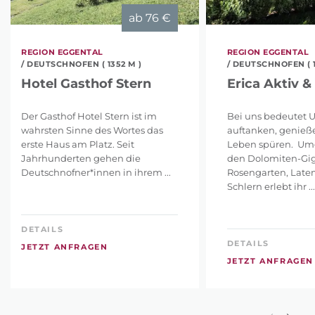
ab
76 €
REGION EGGENTAL
REGION EGGENTAL
/ DEUTSCHNOFEN ( 1352 M )
/ DEUTSCHNOFEN ( 1
Hotel Gasthof Stern
Erica Aktiv &
Der Gasthof Hotel Stern ist im
Bei uns bedeutet U
wahrsten Sinne des Wortes das
auftanken, genieß
erste Haus am Platz. Seit
Leben spüren. Um
Jahrhunderten gehen die
den Dolomiten-Gi
Deutschnofner*innen in ihrem ...
Rosengarten, Late
Schlern erlebt ihr ...
DETAILS
DETAILS
JETZT ANFRAGEN
JETZT ANFRAGEN