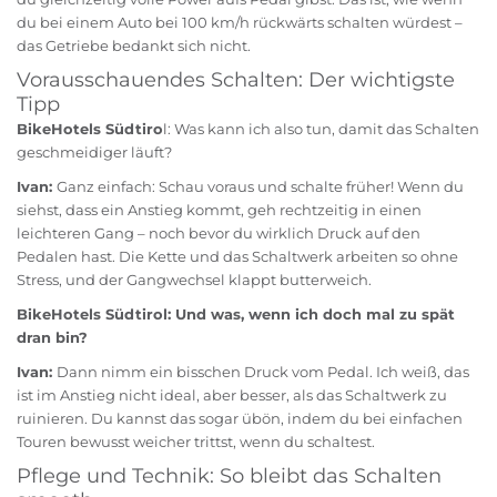
du bei einem Auto bei 100 km/h rückwärts schalten würdest –
das Getriebe bedankt sich nicht.
Vorausschauendes Schalten: Der wichtigste
Tipp
BikeHotels Südtiro
l: Was kann ich also tun, damit das Schalten
geschmeidiger läuft?
Ivan:
Ganz einfach: Schau voraus und schalte früher! Wenn du
siehst, dass ein Anstieg kommt, geh rechtzeitig in einen
leichteren Gang – noch bevor du wirklich Druck auf den
Pedalen hast. Die Kette und das Schaltwerk arbeiten so ohne
Stress, und der Gangwechsel klappt butterweich.
BikeHotels Südtirol: Und was, wenn ich doch mal zu spät
dran bin?
Ivan:
Dann nimm ein bisschen Druck vom Pedal. Ich weiß, das
ist im Anstieg nicht ideal, aber besser, als das Schaltwerk zu
ruinieren. Du kannst das sogar übön, indem du bei einfachen
Touren bewusst weicher trittst, wenn du schaltest.
Pflege und Technik: So bleibt das Schalten