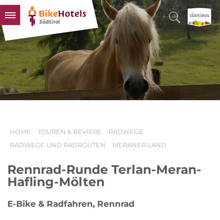
BIKEHOTELS
HOTELS & PAKETE
TOUREN & REVIERE
SÜDTIROL & WIR
SCHLUSSLICHTER
HOME
TOUREN & REVIERE
RADWEGE
RADWEGE UND RADROUTEN
MERANER LAND
Rennrad-Runde Terlan-Meran-
Hafling-Mölten
E-Bike & Radfahren, Rennrad