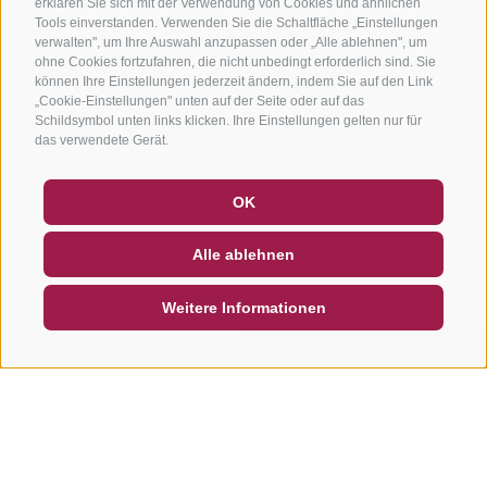
erklären Sie sich mit der Verwendung von Cookies und ähnlichen
Tools einverstanden. Verwenden Sie die Schaltfläche „Einstellungen
verwalten", um Ihre Auswahl anzupassen oder „Alle ablehnen", um
ohne Cookies fortzufahren, die nicht unbedingt erforderlich sind. Sie
können Ihre Einstellungen jederzeit ändern, indem Sie auf den Link
„Cookie-Einstellungen" unten auf der Seite oder auf das
Schildsymbol unten links klicken. Ihre Einstellungen gelten nur für
das verwendete Gerät.
GUTSCHEINE
FAQ - QUALITÄTSGARANTIE
OK
NEWSLETTER
SOCIAL WALL
WETTER
Alle ablehnen
DE
IT
EN
Weitere Informationen
SUCHEN & BUCHEN
SCHNELLANFRAGE