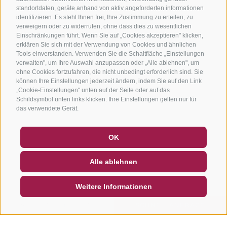
standortdaten, geräte anhand von aktiv angeforderten informationen
identifizieren. Es steht Ihnen frei, Ihre Zustimmung zu erteilen, zu
verweigern oder zu widerrufen, ohne dass dies zu wesentlichen
Einschränkungen führt. Wenn Sie auf „Cookies akzeptieren" klicken,
erklären Sie sich mit der Verwendung von Cookies und ähnlichen
Tools einverstanden. Verwenden Sie die Schaltfläche „Einstellungen
verwalten", um Ihre Auswahl anzupassen oder „Alle ablehnen", um
ohne Cookies fortzufahren, die nicht unbedingt erforderlich sind. Sie
können Ihre Einstellungen jederzeit ändern, indem Sie auf den Link
„Cookie-Einstellungen" unten auf der Seite oder auf das
Schildsymbol unten links klicken. Ihre Einstellungen gelten nur für
das verwendete Gerät.
GUTSCHEINE
FAQ - QUALITÄTSGARANTIE
OK
NEWSLETTER
SOCIAL WALL
WETTER
Alle ablehnen
DE
IT
EN
Weitere Informationen
SUCHEN & BUCHEN
SCHNELLANFRAGE