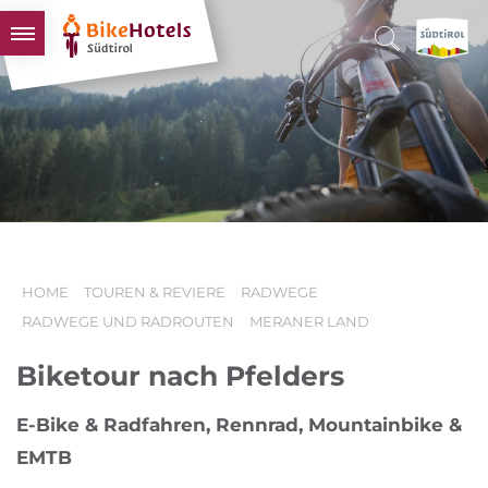
BIKEHOTELS
HOTELS & PAKETE
TOUREN & REVIERE
SÜDTIROL & WIR
SCHLUSSLICHTER
HOME
TOUREN & REVIERE
RADWEGE
RADWEGE UND RADROUTEN
MERANER LAND
Biketour nach Pfelders
E-Bike & Radfahren, Rennrad, Mountainbike &
EMTB