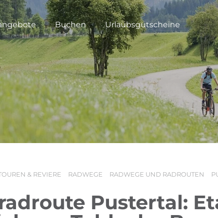
angebote
Buchen
Urlaubsgutscheine
TOUREN & REVIERE
RADWEGE
RADWEGE UND RADROUTEN
P
radroute Pustertal: E