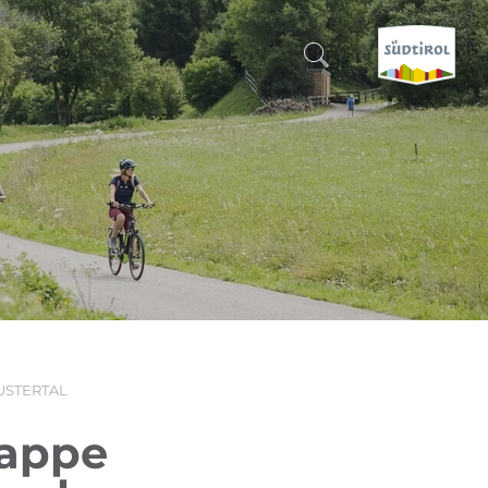
SUCHEN & BUCHEN
ENTDECKE SÜDTIROL
WANN?
-
WOHIN?
USTERTAL
WAS?
tappe