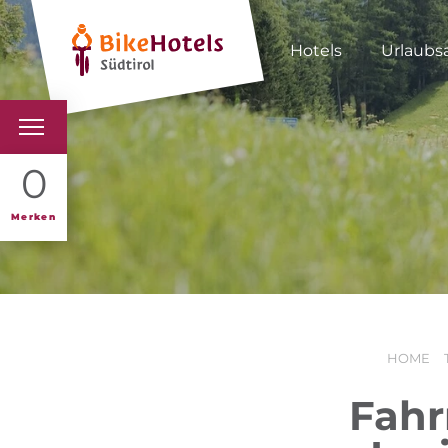
Hotels
Urlaubs
BIKEHOTELS
0
HOTELS & PAKETE
Merken
TOUREN & REVIERE
SÜDTIROL & WIR
HOME
SCHLUSSLICHTER
Fahr