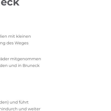
neck
BIKEHOTELS FINDEN
URLAUBSPAKETE
ien mit kleinen
lang des Weges
hrräder mitgenommen
rden und in Bruneck
rden) und führt
 hindurch und weiter