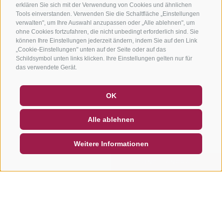
erklären Sie sich mit der Verwendung von Cookies und ähnlichen
Tools einverstanden. Verwenden Sie die Schaltfläche „Einstellungen
verwalten", um Ihre Auswahl anzupassen oder „Alle ablehnen", um
ohne Cookies fortzufahren, die nicht unbedingt erforderlich sind. Sie
können Ihre Einstellungen jederzeit ändern, indem Sie auf den Link
„Cookie-Einstellungen" unten auf der Seite oder auf das
Schildsymbol unten links klicken. Ihre Einstellungen gelten nur für
das verwendete Gerät.
GUTSCHEINE
FAQ - QUALITÄTSGARANTIE
OK
NEWSLETTER
SOCIAL WALL
WETTER
Alle ablehnen
DE
IT
EN
Weitere Informationen
SUCHEN & BUCHEN
SCHNELLANFRAGE