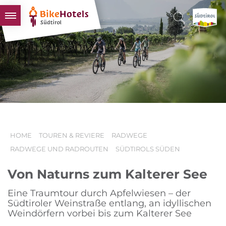
BIKEHOTELS
HOTELS & PAKETE
TOUREN & REVIERE
SÜDTIROL & WIR
SCHLUSSLICHTER
HOME
TOUREN & REVIERE
RADWEGE
RADWEGE UND RADROUTEN
SÜDTIROLS SÜDEN
Von Naturns zum Kalterer See
Eine Traumtour durch Apfelwiesen – der
Südtiroler Weinstraße entlang, an idyllischen
Weindörfern vorbei bis zum Kalterer See