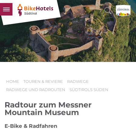
BIKEHOTELS
HOTELS & PAKETE
TOUREN & REVIERE
SÜDTIROL & WIR
SCHLUSSLICHTER
HOME
TOUREN & REVIERE
RADWEGE
RADWEGE UND RADROUTEN
SÜDTIROLS SÜDEN
Radtour zum Messner
Mountain Museum
E-Bike & Radfahren