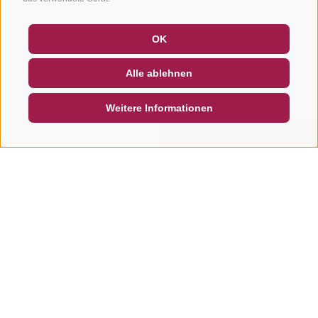
GUTSCHEINE
FAQ - QUALITÄTSGARANTIE
OK
NEWSLETTER
SOCIAL WALL
WETTER
Alle ablehnen
DE
IT
EN
Weitere Informationen
SUCHEN & BUCHEN
SCHNELLANFRAGE