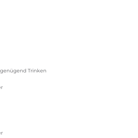
d genügend Trinken
er
er