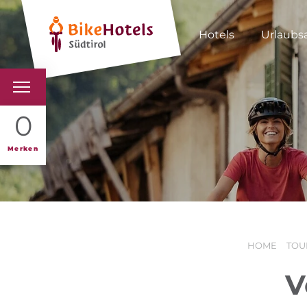
Hotels
Urlaubs
BIKEHOTELS
0
HOTELS & PAKETE
Merken
TOUREN & REVIERE
SÜDTIROL & WIR
HOME
TOU
SCHLUSSLICHTER
V