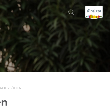
SUCHEN & BUCHEN
ENTDECKE SÜDTIROL
WANN?
-
WOHIN?
IROLS SÜDEN
WAS?
en