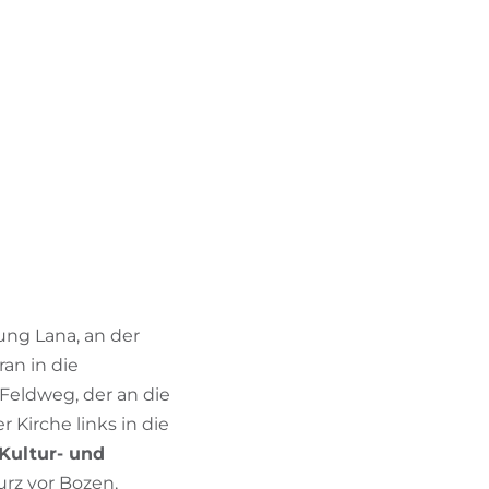
BIKEHOTELS FINDEN
URLAUBSPAKETE
ung Lana, an der
an in die
Feldweg, der an die
 Kirche links in die
Kultur- und
kurz vor Bozen,