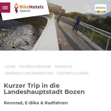
BIKEHOTELS
HOTELS & PAKETE
TOUREN & REVIERE
SÜDTIROL & WIR
SCHLUSSLICHTER
HOME
TOUREN & REVIERE
RADWEGE
RADWEGE UND RADROUTEN
SÜDTIROLS SÜDEN
Kurzer Trip in die
Landeshauptstadt Bozen
Rennrad, E-Bike & Radfahren