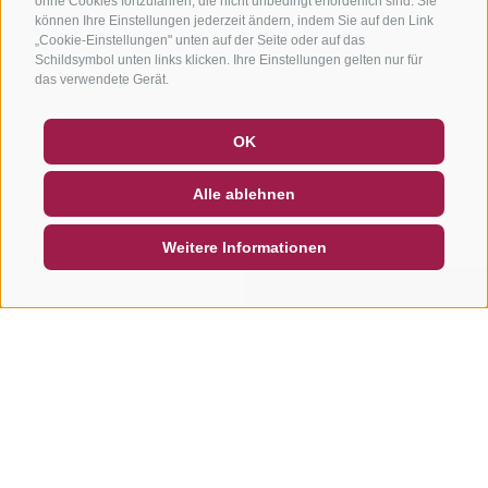
ohne Cookies fortzufahren, die nicht unbedingt erforderlich sind. Sie
können Ihre Einstellungen jederzeit ändern, indem Sie auf den Link
„Cookie-Einstellungen" unten auf der Seite oder auf das
Schildsymbol unten links klicken. Ihre Einstellungen gelten nur für
das verwendete Gerät.
GUTSCHEINE
FAQ - QUALITÄTSGARANTIE
OK
NEWSLETTER
SOCIAL WALL
WETTER
Alle ablehnen
DE
IT
EN
Weitere Informationen
SUCHEN & BUCHEN
SCHNELLANFRAGE