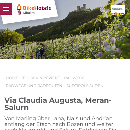
BIKEHOTELS
HOTELS & PAKETE
TOUREN & REVIERE
SÜDTIROL & WIR
SCHLUSSLICHTER
HOME
TOUREN & REVIERE
RADWEGE
RADWEGE UND RADROUTEN
SÜDTIROLS SÜDEN
Via Claudia Augusta, Meran-
Salurn
Von Marling über Lana, Nals und Andrian
entlang der Etsch nach Bozen und weiter