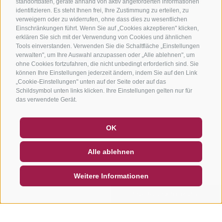
standortdaten, geräte anhand von aktiv angeforderten informationen
identifizieren. Es steht Ihnen frei, Ihre Zustimmung zu erteilen, zu
verweigern oder zu widerrufen, ohne dass dies zu wesentlichen
Einschränkungen führt. Wenn Sie auf „Cookies akzeptieren" klicken,
erklären Sie sich mit der Verwendung von Cookies und ähnlichen
Tools einverstanden. Verwenden Sie die Schaltfläche „Einstellungen
verwalten", um Ihre Auswahl anzupassen oder „Alle ablehnen", um
ohne Cookies fortzufahren, die nicht unbedingt erforderlich sind. Sie
können Ihre Einstellungen jederzeit ändern, indem Sie auf den Link
„Cookie-Einstellungen" unten auf der Seite oder auf das
Schildsymbol unten links klicken. Ihre Einstellungen gelten nur für
das verwendete Gerät.
GUTSCHEINE
FAQ - QUALITÄTSGARANTIE
OK
NEWSLETTER
SOCIAL WALL
WETTER
Alle ablehnen
DE
IT
EN
Weitere Informationen
SUCHEN & BUCHEN
SCHNELLANFRAGE