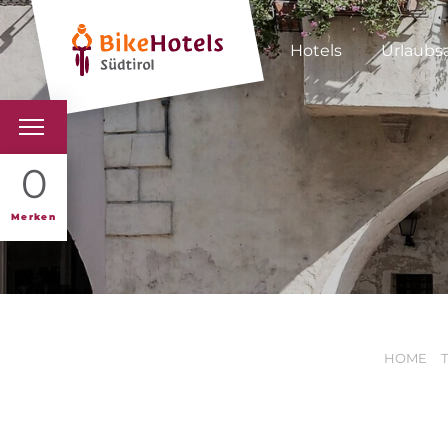
Hotels
Urlaubs
BIKEHOTELS
0
HOTELS & PAKETE
Merken
TOUREN & REVIERE
SÜDTIROL & WIR
HOME
SCHLUSSLICHTER