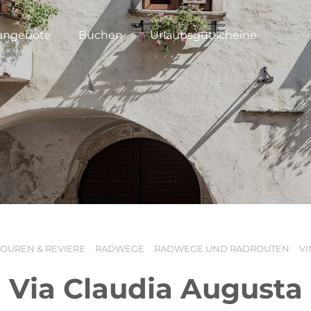
angebote
Buchen
Urlaubsgutscheine
TOUREN & REVIERE
RADWEGE
RADWEGE UND RADROUTEN
V
Via Claudia Augusta