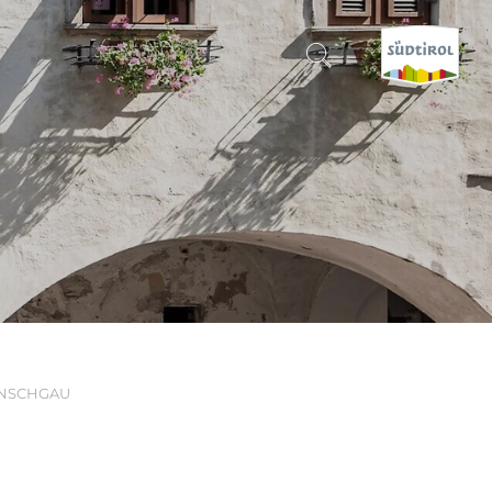
SUCHEN & BUCHEN
ENTDECKE SÜDTIROL
WANN?
-
WOHIN?
INSCHGAU
WAS?