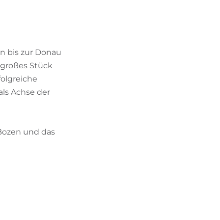
BIKEHOTELS FINDEN
URLAUBSPAKETE
en bis zur Donau
n großes Stück
folgreiche
als Achse der
 Bozen und das