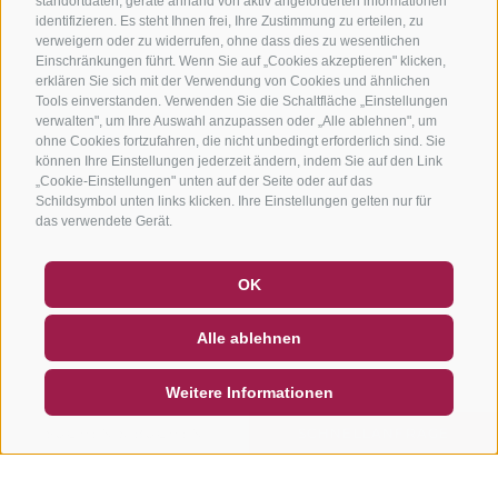
standortdaten, geräte anhand von aktiv angeforderten informationen
identifizieren. Es steht Ihnen frei, Ihre Zustimmung zu erteilen, zu
verweigern oder zu widerrufen, ohne dass dies zu wesentlichen
Einschränkungen führt. Wenn Sie auf „Cookies akzeptieren" klicken,
erklären Sie sich mit der Verwendung von Cookies und ähnlichen
Tools einverstanden. Verwenden Sie die Schaltfläche „Einstellungen
verwalten", um Ihre Auswahl anzupassen oder „Alle ablehnen", um
ohne Cookies fortzufahren, die nicht unbedingt erforderlich sind. Sie
können Ihre Einstellungen jederzeit ändern, indem Sie auf den Link
„Cookie-Einstellungen" unten auf der Seite oder auf das
Schildsymbol unten links klicken. Ihre Einstellungen gelten nur für
das verwendete Gerät.
GUTSCHEINE
FAQ - QUALITÄTSGARANTIE
OK
NEWSLETTER
SOCIAL WALL
WETTER
Alle ablehnen
DE
IT
EN
Weitere Informationen
SUCHEN & BUCHEN
SCHNELLANFRAGE