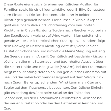
Diese Route eignet sich für einen gemütlichen Ausflug, für
Familien sowie für eine Mountainbike- oder E-Bike Genusstour
zum Einradeln. Die Reschenseerunde kann in beiden
Richtungen geradelt werden. Fast ausschließlich auf Asphalt
geht es auf dem Rad- und Schotterweg vom berühmten
Kirchturm in Graun Richtung Norden nach Reschen – vorbei an
den Segelbooten, welche auf Wind warten. Man radelt nicht
gerade weiter zur österreichischen Staatsgrenze, sondern folgt
dem Radweg in Reschen Richtung Westufer, vorbei an der
Talstation Schöneben und nimmt die kleine Steigung entlang
des Sees gelassen in Angriff. Gemütlich geht es dahin - bis zum
südlichen Ufer mit Staumauer und traumhafter Aussicht über
die Malser Haide und König Ortler (3.905 m). Bei der Staumauer
biegt man Richtung Norden ab und genießt das Panorama mit
See und die näher kommende Bergwelt auf dem Weg zurück
nach Graun. Bei entsprechendem Wind kann man Kiter und
Segler auf dem Reschensee beobachten. Gemütliche Einkehr
gibt es entlang des Sees beim Sciuri an der Talstation
Schöneben, bei den Hofschänken Greinhof und Giernhof, bei
der neuen Kitestation oder bei den Betrieben in Reschen und
Graun.