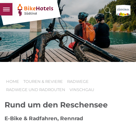
BIKEHOTELS
HOTELS & PAKETE
TOUREN & REVIERE
SÜDTIROL & WIR
SCHLUSSLICHTER
HOME
TOUREN & REVIERE
RADWEGE
RADWEGE UND RADROUTEN
VINSCHGAU
Rund um den Reschensee
E-Bike & Radfahren, Rennrad