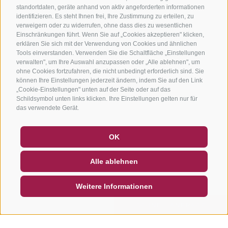
standortdaten, geräte anhand von aktiv angeforderten informationen
identifizieren. Es steht Ihnen frei, Ihre Zustimmung zu erteilen, zu
verweigern oder zu widerrufen, ohne dass dies zu wesentlichen
Einschränkungen führt. Wenn Sie auf „Cookies akzeptieren" klicken,
erklären Sie sich mit der Verwendung von Cookies und ähnlichen
Tools einverstanden. Verwenden Sie die Schaltfläche „Einstellungen
verwalten", um Ihre Auswahl anzupassen oder „Alle ablehnen", um
ohne Cookies fortzufahren, die nicht unbedingt erforderlich sind. Sie
können Ihre Einstellungen jederzeit ändern, indem Sie auf den Link
„Cookie-Einstellungen" unten auf der Seite oder auf das
Schildsymbol unten links klicken. Ihre Einstellungen gelten nur für
das verwendete Gerät.
GUTSCHEINE
FAQ - QUALITÄTSGARANTIE
OK
NEWSLETTER
SOCIAL WALL
WETTER
Alle ablehnen
DE
IT
EN
Weitere Informationen
SUCHEN & BUCHEN
SCHNELLANFRAGE