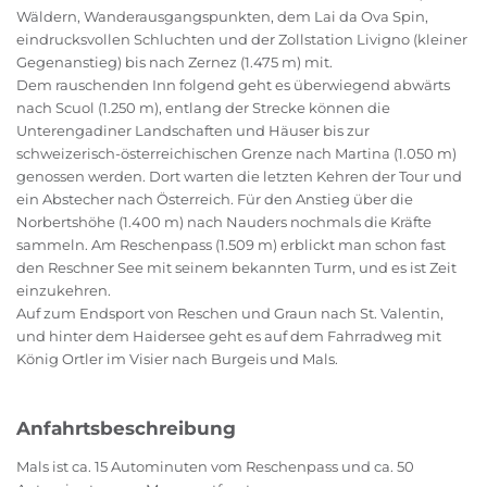
Wäldern, Wanderausgangspunkten, dem Lai da Ova Spin,
eindrucksvollen Schluchten und der Zollstation Livigno (kleiner
Gegenanstieg) bis nach Zernez (1.475 m) mit.
Dem rauschenden Inn folgend geht es überwiegend abwärts
nach Scuol (1.250 m), entlang der Strecke können die
Unterengadiner Landschaften und Häuser bis zur
schweizerisch-österreichischen Grenze nach Martina (1.050 m)
genossen werden. Dort warten die letzten Kehren der Tour und
ein Abstecher nach Österreich. Für den Anstieg über die
Norbertshöhe (1.400 m) nach Nauders nochmals die Kräfte
sammeln. Am Reschenpass (1.509 m) erblickt man schon fast
den Reschner See mit seinem bekannten Turm, und es ist Zeit
einzukehren.
Auf zum Endsport von Reschen und Graun nach St. Valentin,
und hinter dem Haidersee geht es auf dem Fahrradweg mit
König Ortler im Visier nach Burgeis und Mals.
Anfahrtsbeschreibung
Mals ist ca. 15 Autominuten vom Reschenpass und ca. 50