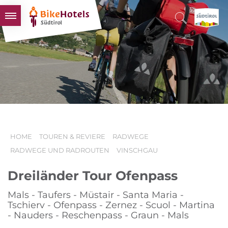
BIKEHOTELS
HOTELS & PAKETE
TOUREN & REVIERE
SÜDTIROL & WIR
SCHLUSSLICHTER
HOME
TOUREN & REVIERE
RADWEGE
RADWEGE UND RADROUTEN
VINSCHGAU
Dreiländer Tour Ofenpass
Mals - Taufers - Müstair - Santa Maria -
Tschierv - Ofenpass - Zernez - Scuol - Martina
- Nauders - Reschenpass - Graun - Mals