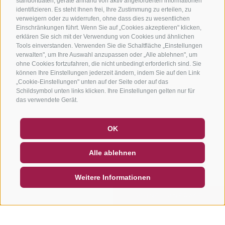
standortdaten, geräte anhand von aktiv angeforderten informationen
identifizieren. Es steht Ihnen frei, Ihre Zustimmung zu erteilen, zu
verweigern oder zu widerrufen, ohne dass dies zu wesentlichen
Einschränkungen führt. Wenn Sie auf „Cookies akzeptieren" klicken,
erklären Sie sich mit der Verwendung von Cookies und ähnlichen
Tools einverstanden. Verwenden Sie die Schaltfläche „Einstellungen
verwalten", um Ihre Auswahl anzupassen oder „Alle ablehnen", um
ohne Cookies fortzufahren, die nicht unbedingt erforderlich sind. Sie
können Ihre Einstellungen jederzeit ändern, indem Sie auf den Link
„Cookie-Einstellungen" unten auf der Seite oder auf das
Schildsymbol unten links klicken. Ihre Einstellungen gelten nur für
das verwendete Gerät.
GUTSCHEINE
FAQ - QUALITÄTSGARANTIE
OK
NEWSLETTER
SOCIAL WALL
WETTER
Alle ablehnen
DE
IT
EN
Weitere Informationen
SUCHEN & BUCHEN
SCHNELLANFRAGE