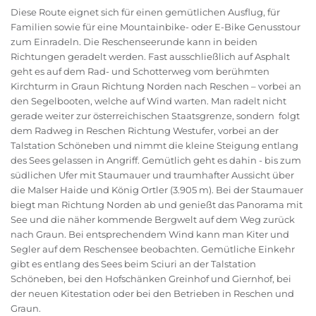
Diese Route eignet sich für einen gemütlichen Ausflug, für
Familien sowie für eine Mountainbike- oder E-Bike Genusstour
zum Einradeln. Die Reschenseerunde kann in beiden
Richtungen geradelt werden. Fast ausschließlich auf Asphalt
geht es auf dem Rad- und Schotterweg vom berühmten
Kirchturm in Graun Richtung Norden nach Reschen – vorbei an
den Segelbooten, welche auf Wind warten. Man radelt nicht
gerade weiter zur österreichischen Staatsgrenze, sondern folgt
dem Radweg in Reschen Richtung Westufer, vorbei an der
Talstation Schöneben und nimmt die kleine Steigung entlang
des Sees gelassen in Angriff. Gemütlich geht es dahin - bis zum
südlichen Ufer mit Staumauer und traumhafter Aussicht über
die Malser Haide und König Ortler (3.905 m). Bei der Staumauer
biegt man Richtung Norden ab und genießt das Panorama mit
See und die näher kommende Bergwelt auf dem Weg zurück
nach Graun. Bei entsprechendem Wind kann man Kiter und
Segler auf dem Reschensee beobachten. Gemütliche Einkehr
gibt es entlang des Sees beim Sciuri an der Talstation
Schöneben, bei den Hofschänken Greinhof und Giernhof, bei
der neuen Kitestation oder bei den Betrieben in Reschen und
Graun.