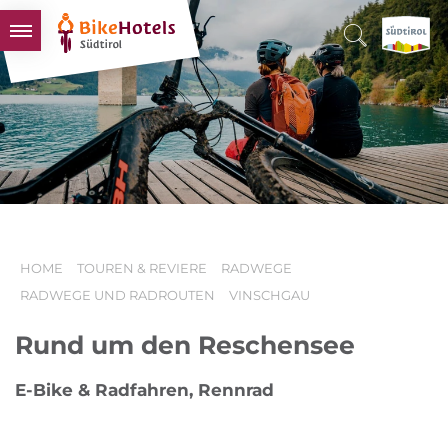
BIKEHOTELS
HOTELS & PAKETE
TOUREN & REVIERE
SÜDTIROL & WIR
SCHLUSSLICHTER
HOME
TOUREN & REVIERE
RADWEGE
RADWEGE UND RADROUTEN
VINSCHGAU
Rund um den Reschensee
E-Bike & Radfahren, Rennrad