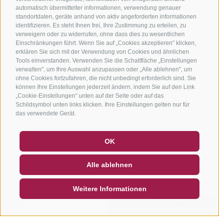
automatisch übermittelter informationen, verwendung genauer
standortdaten, geräte anhand von aktiv angeforderten informationen
identifizieren. Es steht Ihnen frei, Ihre Zustimmung zu erteilen, zu
verweigern oder zu widerrufen, ohne dass dies zu wesentlichen
Einschränkungen führt. Wenn Sie auf „Cookies akzeptieren" klicken,
erklären Sie sich mit der Verwendung von Cookies und ähnlichen
Tools einverstanden. Verwenden Sie die Schaltfläche „Einstellungen
verwalten", um Ihre Auswahl anzupassen oder „Alle ablehnen", um
ohne Cookies fortzufahren, die nicht unbedingt erforderlich sind. Sie
können Ihre Einstellungen jederzeit ändern, indem Sie auf den Link
„Cookie-Einstellungen" unten auf der Seite oder auf das
Schildsymbol unten links klicken. Ihre Einstellungen gelten nur für
das verwendete Gerät.
GUTSCHEINE
FAQ - QUALITÄTSGARANTIE
OK
NEWSLETTER
SOCIAL WALL
WETTER
Alle ablehnen
DE
IT
EN
Weitere Informationen
SUCHEN & BUCHEN
SCHNELLANFRAGE