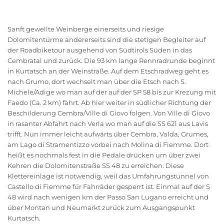
Sanft gewellte Weinberge einerseits und riesige
Dolomitentürme andererseits sind die stetigen Begleiter auf
der Roadbiketour ausgehend von Südtirols Süden in das
Cembratal und zurück. Die 93 km lange Rennradrunde beginnt
in Kurtatsch an der Weinstraße. Auf dem Etschradweg geht es
nach Grumo, dort wechselt man über die Etsch nach S.
Michele/Adige wo man auf der auf der SP 58 bis zur Krezung mit
Faedo (Ca. 2 km) fährt. Ab hier weiter in südlicher Richtung der
Beschilderung Cembra/Ville di Giovo folgen. Von Ville di Giovo
in rasanter Abfahrt nach Verla wo man auf die SS 621 aus Lavis
trifft. Nun immer leicht aufwärts über Cembra, Valda, Grumes,
am Lago di Stramentizzo vorbei nach Molina di Fiemme. Dort
heißt es nochmals fest in die Pedale drücken um über zwei
Kehren die Dolomitenstraße SS 48 zu erreichen. Diese
Klettereinlage ist notwendig, weil das Umfahrungstunnel von
Castello di Fiemme für Fahrräder gesperrt ist. Einmal auf der S
48 wird nach wenigen km der Passo San Lugano erreicht und
über Montan und Neumarkt zurück zum Ausgangspunkt
Kurtatsch.