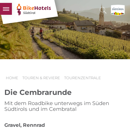
BIKEHOTELS
HOTELS & PAKETE
TOUREN & REVIERE
SÜDTIROL & WIR
SCHLUSSLICHTER
HOME
TOUREN & REVIERE
TOURENZENTRALE
Die Cembrarunde
Mit dem Roadbike unterwegs im Süden
Südtirols und im Cembratal
Gravel, Rennrad