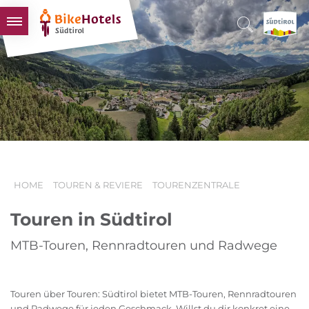
BIKEHOTELS
HOTELS & PAKETE
TOUREN & REVIERE
SÜDTIROL & WIR
SCHLUSSLICHTER
HOME
TOUREN & REVIERE
TOURENZENTRALE
Touren in Südtirol
MTB-Touren, Rennradtouren und Radwege
Touren über Touren: Südtirol bietet MTB-Touren, Rennradtouren
und Radwege für jeden Geschmack. Willst du dir konkret eine