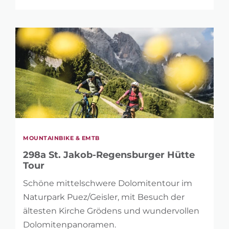
LÄNGE
0 km
146 km
HÖHENMETER
MOUNTAINBIKE & EMTB
1 m
5.121 m
298a St. Jakob-Regensburger Hütte
Tour
Schöne mittelschwere Dolomitentour im
Naturpark Puez/Geisler, mit Besuch der
ältesten Kirche Grödens und wundervollen
Dolomitenpanoramen.