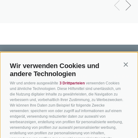
Wir verwenden Cookies und
Contin
andere Technologien
BIKEHOTELS
BIKEN IN
SERVIC
Wir und andere ausgewählte
3 Drittparteien
verwenden Cookies
SÜDTIROL
SÜDTIROL
Kontakt
und ähnliche Technologien. Diese Hilfsmittel sind unerlässlich, um
die Nutzung digitaler Inhalte zu gewährleisten, die Navigation zu
Hotels & Pakete
Mountainbiken in
Anreise
verbessern und, vorbehaltlich Ihrer Zustimmung, zu Werbezwecken.
Südtirol
Urlaubspakete
Wir können Ihre Daten zum Beispiel für folgende Zwecke
Wetter
verwenden: speichern von oder zugriff auf informationen auf einem
Rennradfahren in
Unsere Gutscheine
Events
endgerät, verwendung reduzierter daten zur auswahl von
Südtirol
werbeanzeigen, erstellung von profilen für personalisierte werbung,
Hot Deals
Zum Katal
verwendung von profilen zur auswahl personalisierter werbung,
Radwege in Südtirol
Bike & Work
erstellung von profilen zur personalisierung von inhalten,
Bikeshops & Verleihe