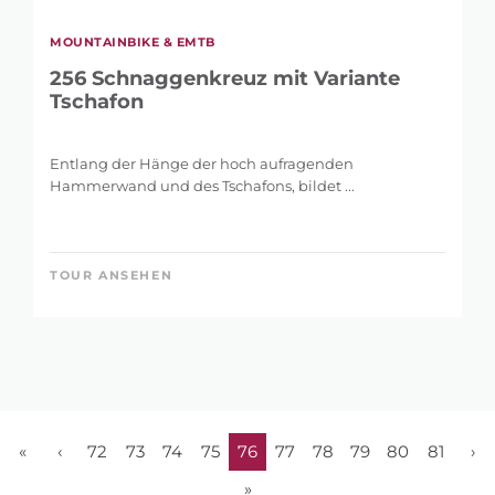
MOUNTAINBIKE & EMTB
256 Schnaggenkreuz mit Variante
Tschafon
Entlang der Hänge der hoch aufragenden
Hammerwand und des Tschafons, bildet ...
TOUR ANSEHEN
«
‹
72
73
74
75
76
77
78
79
80
81
›
»