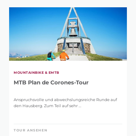
MOUNTAINBIKE & EMTB
MTB Plan de Corones-Tour
SUCHE
VERFEINERN
Anspruchsvolle und abwechslungsreiche Runde auf
den Hausberg. Zum Teil auf sehr ...
SUCHBEGRIFF
TOUR ANSEHEN