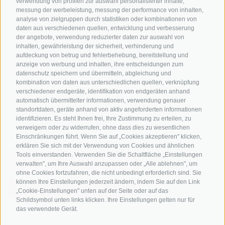
verwendung von profilen zur auswahl personalisierter inhalte,
messung der werbeleistung, messung der performance von inhalten,
Bike-Schulen
analyse von zielgruppen durch statistiken oder kombinationen von
Tourenzentrale
daten aus verschiedenen quellen, entwicklung und verbesserung
der angebote, verwendung reduzierter daten zur auswahl von
inhalten, gewährleistung der sicherheit, verhinderung und
aufdeckung von betrug und fehlerbehebung, bereitstellung und
anzeige von werbung und inhalten, ihre entscheidungen zum
datenschutz speichern und übermitteln, abgleichung und
kombination von daten aus unterschiedlichen quellen, verknüpfung
verschiedener endgeräte, identifikation von endgeräten anhand
info@bikehotels.it
automatisch übermittelter informationen, verwendung genauer
standortdaten, geräte anhand von aktiv angeforderten informationen
identifizieren. Es steht Ihnen frei, Ihre Zustimmung zu erteilen, zu
verweigern oder zu widerrufen, ohne dass dies zu wesentlichen
MELDE DICH ZU UNSEREM NEWSLETTER AN!
Einschränkungen führt. Wenn Sie auf „Cookies akzeptieren" klicken,
erklären Sie sich mit der Verwendung von Cookies und ähnlichen
Tools einverstanden. Verwenden Sie die Schaltfläche „Einstellungen
verwalten", um Ihre Auswahl anzupassen oder „Alle ablehnen", um
ohne Cookies fortzufahren, die nicht unbedingt erforderlich sind. Sie
können Ihre Einstellungen jederzeit ändern, indem Sie auf den Link
JETZT ANMELDEN
„Cookie-Einstellungen" unten auf der Seite oder auf das
Schildsymbol unten links klicken. Ihre Einstellungen gelten nur für
das verwendete Gerät.