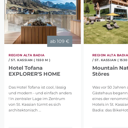
ab
109 €
REGION ALTA BADIA
REGION ALTA BADI
/ ST. KASSIAN ( 1550 M )
/ ST. KASSIAN ( 1530
Hotel Tofana
Mountain Nat
EXPLORER'S HOME
Störes
Das Hotel Tofana ist cool, lässig
Was vor 50 Jahren a
und modern - und einfach anders
Gästehaus begann, 
! In zentraler Lage im Zentrum
eines der renommi
von St. Kassian türmt es sich
Hotels in St. Kassi
architektonisch ...
Badia: das BikeHotel