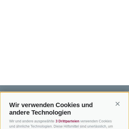
Wir verwenden Cookies und
Contin
andere Technologien
BIKEHOTELS
BIKEN IN
SERVIC
Wir und andere ausgewählte
3 Drittparteien
verwenden Cookies
SÜDTIROL
SÜDTIROL
Kontakt
und ähnliche Technologien. Diese Hilfsmittel sind unerlässlich, um