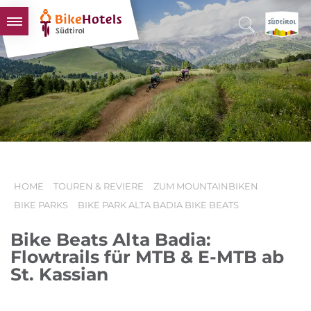
BIKEHOTELS
HOTELS & PAKETE
TOUREN & REVIERE
SÜDTIROL & WIR
SCHLUSSLICHTER
HOME
TOUREN & REVIERE
ZUM MOUNTAINBIKEN
BIKE PARKS
BIKE PARK ALTA BADIA BIKE BEATS
Bike Beats Alta Badia:
Flowtrails für MTB & E-MTB ab
St. Kassian