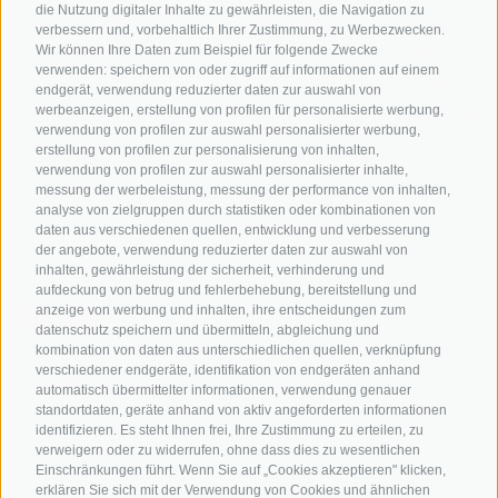
die Nutzung digitaler Inhalte zu gewährleisten, die Navigation zu
Hotels & Pakete
Mountainbiken in
Anreise
verbessern und, vorbehaltlich Ihrer Zustimmung, zu Werbezwecken.
Südtirol
Urlaubspakete
Wetter
Wir können Ihre Daten zum Beispiel für folgende Zwecke
verwenden: speichern von oder zugriff auf informationen auf einem
Rennradfahren in
Unsere Gutscheine
Events
endgerät, verwendung reduzierter daten zur auswahl von
Südtirol
werbeanzeigen, erstellung von profilen für personalisierte werbung,
Hot Deals
Zum Katal
verwendung von profilen zur auswahl personalisierter werbung,
Radwege in Südtirol
Bike & Work
erstellung von profilen zur personalisierung von inhalten,
Bikeshops & Verleihe
verwendung von profilen zur auswahl personalisierter inhalte,
messung der werbeleistung, messung der performance von inhalten,
Bike-Schulen
analyse von zielgruppen durch statistiken oder kombinationen von
Tourenzentrale
daten aus verschiedenen quellen, entwicklung und verbesserung
der angebote, verwendung reduzierter daten zur auswahl von
inhalten, gewährleistung der sicherheit, verhinderung und
aufdeckung von betrug und fehlerbehebung, bereitstellung und
anzeige von werbung und inhalten, ihre entscheidungen zum
datenschutz speichern und übermitteln, abgleichung und
kombination von daten aus unterschiedlichen quellen, verknüpfung
verschiedener endgeräte, identifikation von endgeräten anhand
info@bikehotels.it
automatisch übermittelter informationen, verwendung genauer
standortdaten, geräte anhand von aktiv angeforderten informationen
identifizieren. Es steht Ihnen frei, Ihre Zustimmung zu erteilen, zu
verweigern oder zu widerrufen, ohne dass dies zu wesentlichen
MELDE DICH ZU UNSEREM NEWSLETTER AN!
Einschränkungen führt. Wenn Sie auf „Cookies akzeptieren" klicken,
erklären Sie sich mit der Verwendung von Cookies und ähnlichen