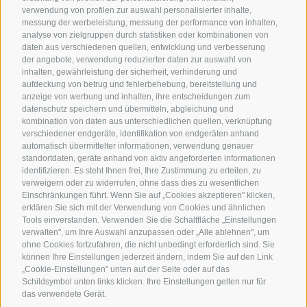
Bikeshops & Verleihe
verwendung von profilen zur auswahl personalisierter inhalte,
messung der werbeleistung, messung der performance von inhalten,
Bike-Schulen
analyse von zielgruppen durch statistiken oder kombinationen von
Tourenzentrale
daten aus verschiedenen quellen, entwicklung und verbesserung
der angebote, verwendung reduzierter daten zur auswahl von
inhalten, gewährleistung der sicherheit, verhinderung und
aufdeckung von betrug und fehlerbehebung, bereitstellung und
anzeige von werbung und inhalten, ihre entscheidungen zum
datenschutz speichern und übermitteln, abgleichung und
kombination von daten aus unterschiedlichen quellen, verknüpfung
verschiedener endgeräte, identifikation von endgeräten anhand
info@bikehotels.it
automatisch übermittelter informationen, verwendung genauer
standortdaten, geräte anhand von aktiv angeforderten informationen
identifizieren. Es steht Ihnen frei, Ihre Zustimmung zu erteilen, zu
verweigern oder zu widerrufen, ohne dass dies zu wesentlichen
MELDE DICH ZU UNSEREM NEWSLETTER AN!
Einschränkungen führt. Wenn Sie auf „Cookies akzeptieren" klicken,
erklären Sie sich mit der Verwendung von Cookies und ähnlichen
Tools einverstanden. Verwenden Sie die Schaltfläche „Einstellungen
verwalten", um Ihre Auswahl anzupassen oder „Alle ablehnen", um
ohne Cookies fortzufahren, die nicht unbedingt erforderlich sind. Sie
können Ihre Einstellungen jederzeit ändern, indem Sie auf den Link
JETZT ANMELDEN
„Cookie-Einstellungen" unten auf der Seite oder auf das
Schildsymbol unten links klicken. Ihre Einstellungen gelten nur für
das verwendete Gerät.