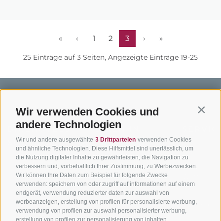
«
‹
1
2
3
›
»
25 Einträge auf 3 Seiten, Angezeigte Einträge 19-25
Wir verwenden Cookies und
Contin
andere Technologien
BIKEHOTELS
BIKEN IN
SERVIC
Wir und andere ausgewählte
3 Drittparteien
verwenden Cookies
SÜDTIROL
SÜDTIROL
Kontakt
und ähnliche Technologien. Diese Hilfsmittel sind unerlässlich, um
die Nutzung digitaler Inhalte zu gewährleisten, die Navigation zu
Hotels & Pakete
Mountainbiken in
Anreise
verbessern und, vorbehaltlich Ihrer Zustimmung, zu Werbezwecken.
Südtirol
Urlaubspakete
Wir können Ihre Daten zum Beispiel für folgende Zwecke
Wetter
verwenden: speichern von oder zugriff auf informationen auf einem
Rennradfahren in
Unsere Gutscheine
Events
endgerät, verwendung reduzierter daten zur auswahl von
Südtirol
werbeanzeigen, erstellung von profilen für personalisierte werbung,
Hot Deals
Zum Katal
verwendung von profilen zur auswahl personalisierter werbung,
Radwege in Südtirol
Bike & Work
erstellung von profilen zur personalisierung von inhalten,