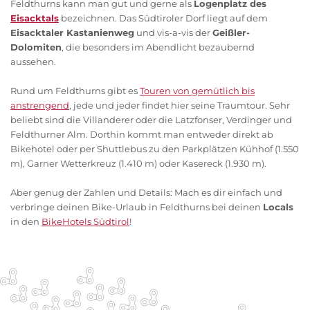
Feldthurns kann man gut und gerne als
Logenplatz des
Eisacktals
bezeichnen. Das Südtiroler Dorf liegt auf dem
Eisacktaler Kastanienweg
und vis-a-vis der
Geißler-
Dolomiten
, die besonders im Abendlicht bezaubernd
aussehen.
Rund um Feldthurns gibt es
Touren von gemütlich bis
anstrengend
, jede und jeder findet hier seine Traumtour. Sehr
beliebt sind die Villanderer oder die Latzfonser, Verdinger und
Feldthurner Alm. Dorthin kommt man entweder direkt ab
Bikehotel oder per Shuttlebus zu den Parkplätzen Kühhof (1.550
m), Garner Wetterkreuz (1.410 m) oder Kasereck (1.930 m).
Aber genug der Zahlen und Details: Mach es dir einfach und
verbringe deinen Bike-Urlaub in Feldthurns bei deinen
Locals
in den
BikeHotels Südtirol
!