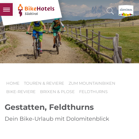
BIKEHOTELS
HOTELS & PAKETE
TOUREN & REVIERE
SÜDTIROL & WIR
SCHLUSSLICHTER
HOME
TOUREN & REVIERE
ZUM MOUNTAINBIKEN
BIKE-REVIERE
BRIXEN & PLOSE
FELDTHURNS
Gestatten, Feldthurns
Dein Bike-Urlaub mit Dolomitenblick