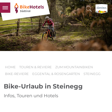
BIKEHOTELS
HOTELS & PAKETE
TOUREN & REVIERE
SÜDTIROL & WIR
SCHLUSSLICHTER
HOME
TOUREN & REVIERE
ZUM MOUNTAINBIKEN
BIKE-REVIERE
EGGENTAL & ROSENGARTEN
STEINEGG
Bike-Urlaub in Steinegg
Infos, Touren und Hotels