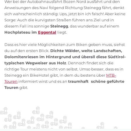
Wer bei der Autobahnausfahrt Bozen Nord ausfährt und den
Anweisungen des Navi folgend Richtung Steinegg fährt, denkt
sich wahrscheinlich ständig: Ups, jetzt bin ich falsch! Aber keine
Sorge: Auch die kurvigsten Straßen führen ans Ziel und in
diesem Fall ins sonnige
Steinegg
, das wunderbar auf einem
Hochplateau im
Eggental
liegt.
Dass es hier viele Möglichkeiten zum Biken geben muss, siehst
du auf den ersten Blick.
Dichte Wälder, weite Landschaften,
Dolomitenriesen im Hintergrund und überall diese Südtirol-
typischen Wegweiser aus Holz
. Dennoch findet sich die
richtige Tour meistens nicht von selbst. Umso besser, dass es in
Steinegg ein BikeHotel gibt, in dem du bestens über
MTB-
Touren
informiert wirst und es an
traumhaft schöne geführte
Touren
gibt.