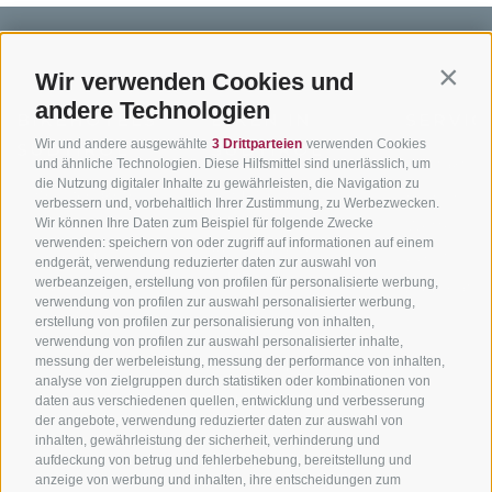
Wir verwenden Cookies und
Contin
andere Technologien
BIKEHOTELS
BIKEN IN
SERVIC
Wir und andere ausgewählte
3 Drittparteien
verwenden Cookies
SÜDTIROL
SÜDTIROL
Kontakt
und ähnliche Technologien. Diese Hilfsmittel sind unerlässlich, um
die Nutzung digitaler Inhalte zu gewährleisten, die Navigation zu
Hotels & Pakete
Mountainbiken in
Anreise
verbessern und, vorbehaltlich Ihrer Zustimmung, zu Werbezwecken.
Südtirol
Urlaubspakete
Wir können Ihre Daten zum Beispiel für folgende Zwecke
Wetter
verwenden: speichern von oder zugriff auf informationen auf einem
Rennradfahren in
Unsere Gutscheine
Events
endgerät, verwendung reduzierter daten zur auswahl von
Südtirol
werbeanzeigen, erstellung von profilen für personalisierte werbung,
Hot Deals
Zum Katal
verwendung von profilen zur auswahl personalisierter werbung,
Radwege in Südtirol
Bike & Work
erstellung von profilen zur personalisierung von inhalten,
Bikeshops & Verleihe
verwendung von profilen zur auswahl personalisierter inhalte,
messung der werbeleistung, messung der performance von inhalten,
Bike-Schulen
analyse von zielgruppen durch statistiken oder kombinationen von
Tourenzentrale
daten aus verschiedenen quellen, entwicklung und verbesserung
der angebote, verwendung reduzierter daten zur auswahl von
inhalten, gewährleistung der sicherheit, verhinderung und
aufdeckung von betrug und fehlerbehebung, bereitstellung und
anzeige von werbung und inhalten, ihre entscheidungen zum