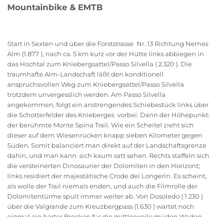
Mountainbike & EMTB
Start in Sexten und über die Forststrasse Nr. 13 Richtung Nemes
Alm (1.877 ), nach ca. 5 km kurz vor der Hütte links abbiegen in
das Hochtal zum Kniebergsattel/Passo Silvella ( 2.320 ). Die
traumhafte Alm-Landschaft läßt den konditionell
anspruchsvollen Weg zum Kniebergsattel/Passo Silvella
trotzdem unvergesslich werden. Am Passo Silvella
angekommen, folgt ein anstrengendes Schiebestück links über
die Schotterfelder des Knieberges vorbei. Dann der Höhepunkt:
der berühmte Monte Spina Trail. Wie ein Scheitel zieht sich
dieser auf dem Wiesenrücken knapp sieben Kilometer gegen
Süden. Somit balanciert man direkt auf der Landschaftsgrenze
dahin, und man kann sich kaum satt sehen. Rechts staffeln sich
die versteinerten Dinosaurier der Dolomiten in den Horizont;
links residiert der majestätische Crode dei Longerin. Es scheint,
als wolle der Trail niemals enden, und auch die Filmrolle der
Dolomitentürme spult immer weiter ab. Von Dosoledo ( 1.230 )
über die Valgrande zum Kreuzbergpass (1.630 ) wartet noch
einmal ein harter Brocken für die mittlerweile müden Waden.