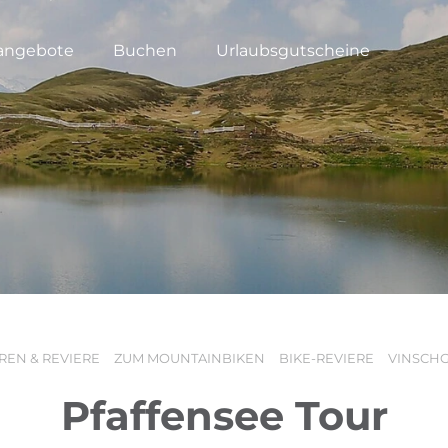
angebote
Buchen
Urlaubsgutscheine
REN & REVIERE
ZUM MOUNTAINBIKEN
BIKE-REVIERE
VINSCH
Pfaffensee Tour