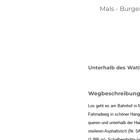
Mals - Burgei
Unterhalb des Watl
Wegbeschreibun
Los geht es am Bahnhof in M
Fahrradweg in schöner Hangl
queren und unterhalb der Ha
steileren Asphaltstich (Nr.
(1.885 m), Schafberghütte (v