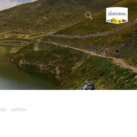
SUCHEN & BUCHEN
ENTDECKE SÜDTIROL
WANN?
-
WOHIN?
GAU
LATSCH
WAS?