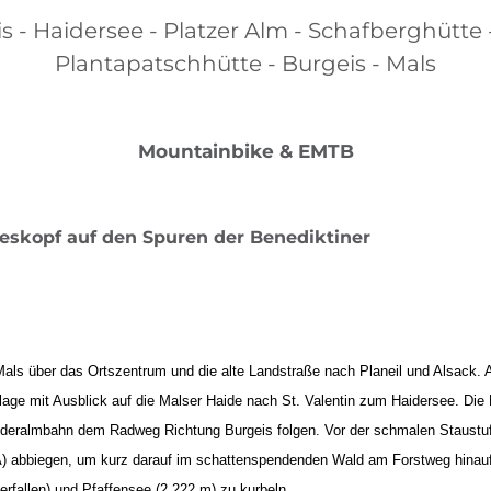
s - Haidersee - Platzer Alm - Schafberghütte 
Plantapatschhütte - Burgeis - Mals
Mountainbike & EMTB
eskopf auf den Spuren der Benediktiner
g
als über das Ortszentrum und die alte Landstraße nach Planeil und Alsack. A
age mit Ausblick auf die Malser Haide nach St. Valentin zum Haidersee. Die H
ideralmbahn dem Radweg Richtung Burgeis folgen. Vor der schmalen Staustufe
 5A) abbiegen, um kurz darauf im schattenspendenden Wald am Forstweg hinau
erfallen) und Pfaffensee (2.222 m) zu kurbeln.