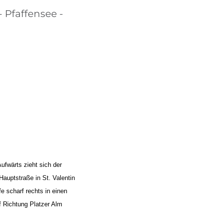
BIKEHOTELS FINDEN
- Pfaffensee -
URLAUBSPAKETE
ufwärts zieht sich der
auptstraße in St. Valentin
 scharf rechts in einen
f Richtung Platzer Alm