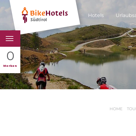
Hotels
Urlaubs
BIKEHOTELS
0
HOTELS & PAKETE
Merken
TOUREN & REVIERE
SÜDTIROL & WIR
HOME
TOU
SCHLUSSLICHTER