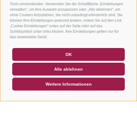
Tools einverstanden. Verwenden Sie die Schaltfläche „Einstellungen
verwalten", um Ihre Auswahl anzupassen oder „Alle ablehnen", um
ohne Cookies fortzufahren, die nicht unbedingt erforderlich sind. Sie
können Ihre Einstellungen jederzeit ändern, indem Sie auf den Link
„Cookie-Einstellungen" unten auf der Seite oder auf das
Schildsymbol unten links klicken. Ihre Einstellungen gelten nur für
das verwendete Gerät.
GUTSCHEINE
FAQ - QUALITÄTSGARANTIE
OK
NEWSLETTER
SOCIAL WALL
WETTER
Alle ablehnen
DE
IT
EN
Weitere Informationen
SUCHEN & BUCHEN
SCHNELLANFRAGE
Weitere Touren in dieser
Region