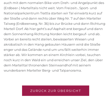
auch mit dem normalen Bike vom Dreh- und Angelpunkt des
(Erdbeer-) Martelltals nicht weit. Vom Freizeit-, Sport- und
Nationalparkzentrum Trattla starten wir Tal einwärts kurz auf
der Straße und dann rechts über Weg Nr. 7 auf den Marteller
Talweg (Erdbeerweg, Nr. 36) bis zur Brücke und dann Richtung
Martell Dorf. Ab hier geht’s auf Asphalt erst bergauf und dann
dem Sonnenhang Richtung Norden leicht bergauf- und ab.
Vorbei an bereits recht steilen, bewässerten Wiesen und
akrobatisch in den Hang gebauten Häusern wird die Straße
enger und das Gelände rund um uns fällt weiterhin immer
stärker ab. Wir kommen an einem Kirchlein vorbei, tauchen
noch kurz in den Wald ein und erreichen unser Ziel, den über
dem Martelltal thronenden Steinwandhof mit seinem
wunderbaren Marteller Berg- und Talpanorama.
ZURÜCK ZUR ÜBERSICHT