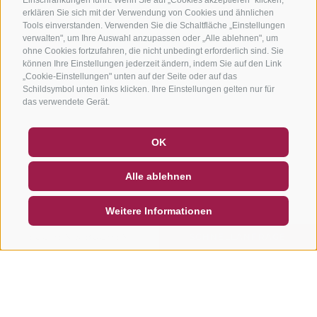
erklären Sie sich mit der Verwendung von Cookies und ähnlichen
Tools einverstanden. Verwenden Sie die Schaltfläche „Einstellungen
verwalten", um Ihre Auswahl anzupassen oder „Alle ablehnen", um
ohne Cookies fortzufahren, die nicht unbedingt erforderlich sind. Sie
können Ihre Einstellungen jederzeit ändern, indem Sie auf den Link
„Cookie-Einstellungen" unten auf der Seite oder auf das
Schildsymbol unten links klicken. Ihre Einstellungen gelten nur für
das verwendete Gerät.
GUTSCHEINE
FAQ - QUALITÄTSGARANTIE
OK
NEWSLETTER
SOCIAL WALL
WETTER
Alle ablehnen
DE
IT
EN
Weitere Informationen
SUCHEN & BUCHEN
SCHNELLANFRAGE