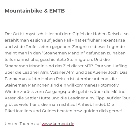
Mountainbike & EMTB
Der Ort ist mystisch. Hier auf dem Gipfel der Hohen Reisch - so
erzählt man es sich auf jeden Fall - hat es früher Hexentänze
und wilde Teufelsfeiern gegeben. Zeugnisse dieser Legende
meint man in den “Stoanernen Mandln” gefunden zu haben,
teils mannshohe, geschichtete Steinfiguren. Und die
Stoanernen Mandln sind das Ziel dieser MTB-Tour von Hafling
über die Leadner Alm, Vöraner Alm und das Auener Joch. Das
Panorama auf der Hohen Reisch ist atemberaubend, die
Steinernen Männchen sind ein willkommenes Fotomotiv.
Wieder zurück zum Ausgangspunkt geht es über die Möltner
Kaser, die Sattler Hütte und die Leadner Alm. Tipp: Auf der Tour
gibt es viele Trails, die man nicht auf Anhieb findet. Die
BikeHoteliers und Guides beraten bzw. guiden dich gerne!
Unsere Touren auf
www.komoot.de