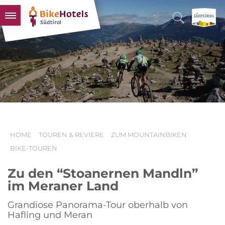
BIKEHOTELS
HOTELS & PAKETE
TOUREN & REVIERE
SÜDTIROL & WIR
SCHLUSSLICHTER
HOME
TOUREN & REVIERE
ZUM MOUNTAINBIKEN
BIKE-TOUREN
Zu den “Stoanernen Mandln”
im Meraner Land
Grandiose Panorama-Tour oberhalb von
Hafling und Meran