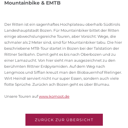
Mountainbike & EMTB
Der Ritten ist ein sagenhaftes Hochplateau oberhalb Südtirols
Landeshauptstadt Bozen. Für Mountainbiker bittet der Ritten
einige abwechslungsreiche Touren, aber Vorsicht: Wege, die
schmaler als 2 Meter sind, sind für Mountainbiker tabu. Die hier
beschriebene MTB-Tour startet in Bozen bei der Talstation der
Rittner Seilbahn. Damit geht es bis nach Oberbozen und zu
einer Lamazucht. Von hier sieht man ausgezeichnet zu den
berühmten Rittner Erdpyramiden. Auf dem Weg nach
Lengmoos und Siffian kreuzt man den Biobauernhof Rielinger.
Wirt Heindl serviert nicht nur super Essen, sondern auch viele
flotte Sprüche. Zurückn ach Bozen geht es über Blumau.
Unsere Touren auf
www.komoot.de
ZURÜCK ZUR ÜBERSICHT