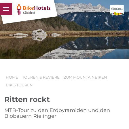
BIKEHOTELS
HOTELS & PAKETE
TOUREN & REVIERE
SÜDTIROL & WIR
SCHLUSSLICHTER
HOME
TOUREN & REVIERE
ZUM MOUNTAINBIKEN
BIKE-TOUREN
Ritten rockt
MTB-Tour zu den Erdpyramiden und den
Biobauern Rielinger