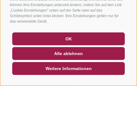
können Ihre Einstellungen jederzeit ändern, indem Sie auf den Link
„Cookie-Einstellungen" unten auf der Seite oder auf das
Schildsymbol unten links klicken. Ihre Einstellungen gelten nur für
das verwendete Gerät.
GUTSCHEINE
FAQ - QUALITÄTSGARANTIE
OK
NEWSLETTER
SOCIAL WALL
WETTER
Alle ablehnen
DE
IT
EN
Weitere Informationen
SUCHEN & BUCHEN
SCHNELLANFRAGE
Weitere Touren in dieser
Region